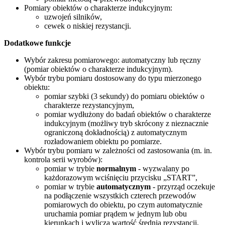
Pomiary obiektów o charakterze indukcyjnym:
uzwojeń silników,
cewek o niskiej rezystancji.
Dodatkowe funkcje
Wybór zakresu pomiarowego: automatyczny lub ręczny
(pomiar obiektów o charakterze indukcyjnym).
Wybór trybu pomiaru dostosowany do typu mierzonego
obiektu:
pomiar szybki (3 sekundy) do pomiaru obiektów o
charakterze rezystancyjnym,
pomiar wydłużony do badań obiektów o charakterze
indukcyjnym (możliwy tryb skrócony z nieznacznie
ograniczoną dokładnością) z automatycznym
rozładowaniem obiektu po pomiarze.
Wybór trybu pomiaru w zależności od zastosowania (m. in.
kontrola serii wyrobów):
pomiar w trybie
normalnym
- wyzwalany po
każdorazowym wciśnięciu przycisku „START”,
pomiar w trybie
automatycznym
- przyrząd oczekuje
na podłączenie wszystkich czterech przewodów
pomiarowych do obiektu, po czym automatycznie
uruchamia pomiar prądem w jednym lub obu
kierunkach i wylicza wartość średnią rezystancji,