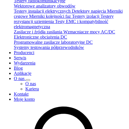
Testery radiokomunikacyjne
Wektorowe analizatory obwodów
Testery instalacji elektrycznych
Detektory napięcia
Mierniki
cęgowe
Mierniki kolejności faz
Testery izolacji
Testery
rezystancji uziemienia
Testy EMC i kompatybilność
elektromagnetyczna
Zasilacze i źródła zasilania
Wzmacniacze mocy AC/DC
Elektroniczne obciążenia DC
Programowalne zasilacze laboratoryjne DC
Systemy testowania półprzewodników
Producenci
Serwis
Wydarzenia
Blog
Aplikacje
O nas
O nas
Kariera
Kontakt
Moje konto