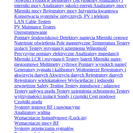
Nowości
Promocje
Bestsellery
Oscyloskopy
Analizatory i
mierniki mocy
Analizatory jakości energii
Analizatory mocy
Mierniki mocy
Rejestratory mocy
Inżynieria kwantowa
Konserwacja systemów optycznych, PV i telekom
LAN Cable Testers
PV Maintance Testers
Oprogramowanie
Pomiary środowiskowe
Detektory napięcia
Mierniki cęgowe
Natężenie oświetlenia
Pole magnetyczne
Temperatura
Testery
izolacji
Testery rezystancji uziemienia
Wilgotność
Precyzyjne pomiary elektryczne
Analizatory impedancji
Mierniki LCR i rezystancji
Testery baterii
Mierniki super-
megoomowe
Multimetry cyfrowe
Pomiary wysokich napięć
Generatory sygnału i kalibratory
Woltomierze
Rejestratory i
akwizycja danych
Akwizycja danych
Rejestratory danych
Rejestratory wielokanałowe
Wyświetlacze i jednostki
zewnętrzne
Safety Testing
Testery impulsowe / udarowe
Testery upływu prądu
Testery uziemienia ochronnego
Testery
wytrzymałości izolacji
Sondy i czujniki
Cęgi prądowe
Czujniki prądu
Systemy testowe RF i nawigacyjne
Analizatory widma
Wzmacniacze homodynowe (Lock‑in)
Wzmacniacze mocy RF
Systemy przełączania sygnałów