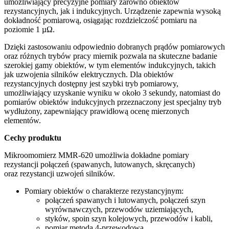
umożliwiający precyzyjne pomiary zarówno obiektów
rezystancyjnych, jak i indukcyjnych. Urządzenie zapewnia wysoką
dokładność pomiarową, osiągając rozdzielczość pomiaru na
poziomie 1 µΩ.
Dzięki zastosowaniu odpowiednio dobranych prądów pomiarowych
oraz różnych trybów pracy miernik pozwala na skuteczne badanie
szerokiej gamy obiektów, w tym elementów indukcyjnych, takich
jak uzwojenia silników elektrycznych. Dla obiektów
rezystancyjnych dostępny jest szybki tryb pomiarowy,
umożliwiający uzyskanie wyniku w około 3 sekundy, natomiast do
pomiarów obiektów indukcyjnych przeznaczony jest specjalny tryb
wydłużony, zapewniający prawidłową ocenę mierzonych
elementów.
Cechy produktu
Mikroomomierz MMR-620 umożliwia dokładne pomiary
rezystancji połączeń (spawanych, lutowanych, skręcanych)
oraz rezystancji uzwojeń silników.
Pomiary obiektów o charakterze rezystancyjnym:
połączeń spawanych i lutowanych, połączeń szyn
wyrównawczych, przewodów uziemiających,
styków, spoin szyn kolejowych, przewodów i kabli,
pomiar metodą 4-przewodową.