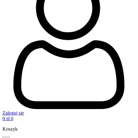
Zaloguj się
0
zł
0
Koszyk