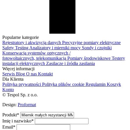
Popularne kategorie
Rejestratory i akwizycja danych
Precyzyjne pomiary elektryczne
Safety Testing
Analizatory i mierniki mocy
Sondy i czujniki
Konserwacja systemów optycznych /
fotowoltaicznych, telekomunikacja
Pomiary środowiskowe
Testery
instalacji elektrycznych
Zasilacze i źródła zasilania
Więcej informacji
Serwis
Blog
O nas
Kontakt
Dla Klienta
Polityka prywatności
Polityka plików cookie
Regulamin
Koszyk
Konto
© Tespol Sp. z o.o.
Design:
Proformat
Produkt
*
Imię i nazwisko
*
Email
*