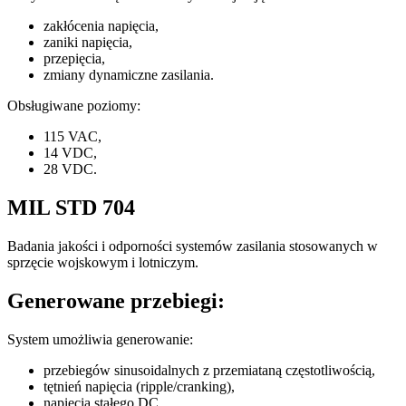
zakłócenia napięcia,
zaniki napięcia,
przepięcia,
zmiany dynamiczne zasilania.
Obsługiwane poziomy:
115 VAC,
14 VDC,
28 VDC.
MIL STD 704
Badania jakości i odporności systemów zasilania stosowanych w
sprzęcie wojskowym i lotniczym.
Generowane przebiegi:
System umożliwia generowanie:
przebiegów sinusoidalnych z przemiataną częstotliwością,
tętnień napięcia (ripple/cranking),
napięcia stałego DC,