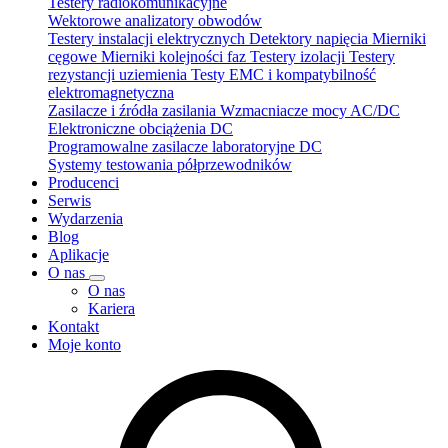
Testery radiokomunikacyjne
Wektorowe analizatory obwodów
Testery instalacji elektrycznych
Detektory napięcia
Mierniki
cęgowe
Mierniki kolejności faz
Testery izolacji
Testery
rezystancji uziemienia
Testy EMC i kompatybilność
elektromagnetyczna
Zasilacze i źródła zasilania
Wzmacniacze mocy AC/DC
Elektroniczne obciążenia DC
Programowalne zasilacze laboratoryjne DC
Systemy testowania półprzewodników
Producenci
Serwis
Wydarzenia
Blog
Aplikacje
O nas
O nas
Kariera
Kontakt
Moje konto