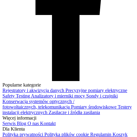
Popularne kategorie
Rejestratory i akwizycja danych
Precyzyjne pomiary elektryczne
Safety Testing
Analizatory i mierniki mocy
Sondy i czujniki
Konserwacja systemów optycznych /
fotowoltaicznych, telekomunikacja
Pomiary środowiskowe
Testery
instalacji elektrycznych
Zasilacze i źródła zasilania
Więcej informacji
Serwis
Blog
O nas
Kontakt
Dla Klienta
Polityka prywatności
Polityka plików cookie
Regulamin
Koszyk