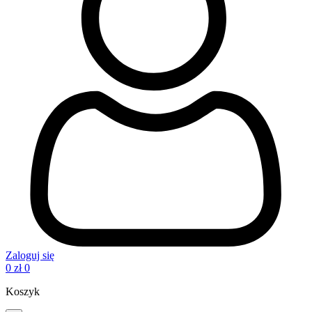
Zaloguj się
0
zł
0
Koszyk