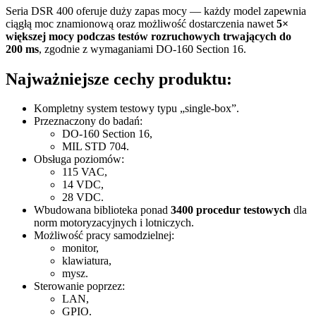
Seria DSR 400 oferuje duży zapas mocy — każdy model zapewnia
ciągłą moc znamionową oraz możliwość dostarczenia nawet
5×
większej mocy podczas testów rozruchowych trwających do
200 ms
, zgodnie z wymaganiami DO-160 Section 16.
Najważniejsze cechy produktu:
Kompletny system testowy typu „single-box”.
Przeznaczony do badań:
DO-160 Section 16,
MIL STD 704.
Obsługa poziomów:
115 VAC,
14 VDC,
28 VDC.
Wbudowana biblioteka ponad
3400 procedur testowych
dla
norm motoryzacyjnych i lotniczych.
Możliwość pracy samodzielnej:
monitor,
klawiatura,
mysz.
Sterowanie poprzez:
LAN,
GPIO.