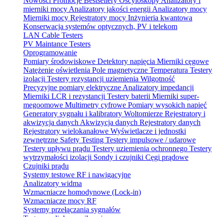
Nowości
Promocje
Bestsellery
Oscyloskopy
Analizatory i
mierniki mocy
Analizatory jakości energii
Analizatory mocy
Mierniki mocy
Rejestratory mocy
Inżynieria kwantowa
Konserwacja systemów optycznych, PV i telekom
LAN Cable Testers
PV Maintance Testers
Oprogramowanie
Pomiary środowiskowe
Detektory napięcia
Mierniki cęgowe
Natężenie oświetlenia
Pole magnetyczne
Temperatura
Testery
izolacji
Testery rezystancji uziemienia
Wilgotność
Precyzyjne pomiary elektryczne
Analizatory impedancji
Mierniki LCR i rezystancji
Testery baterii
Mierniki super-
megoomowe
Multimetry cyfrowe
Pomiary wysokich napięć
Generatory sygnału i kalibratory
Woltomierze
Rejestratory i
akwizycja danych
Akwizycja danych
Rejestratory danych
Rejestratory wielokanałowe
Wyświetlacze i jednostki
zewnętrzne
Safety Testing
Testery impulsowe / udarowe
Testery upływu prądu
Testery uziemienia ochronnego
Testery
wytrzymałości izolacji
Sondy i czujniki
Cęgi prądowe
Czujniki prądu
Systemy testowe RF i nawigacyjne
Analizatory widma
Wzmacniacze homodynowe (Lock‑in)
Wzmacniacze mocy RF
Systemy przełączania sygnałów