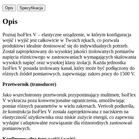
Opis
Specyfikacja
Opis
Poznaj IsoFlex V – elastyczne urządzenie, w którym konfiguracja
wejść i wyjść jest całkowicie w Twoich rękach, co pozwala
produktowi idealnie dostosować się do indywidualnych potrzeb.
Został zaprojektowany do wysokiej jakości izolowanych pomiarów
napięcia różnicowego w zastosowaniach wymagających skalowania
wysokich napięć oraz wysokiej klasy izolacji. Każda jednostka
IsoFlex V posiada izolowany kanał, który może być podłączony do
różnych źródeł pomiarowych, zapewniając zakres pracy do 1500 V.
Przetwornik (transducer)
Jako wszechstronny przetwornik przypominający multimetr, IsoFlex
V wykracza poza konwencjonalne ograniczenia, umożliwiając
pomiar różnych parametrów w wielu zakresach. Verivolt podkreśla,
że konstrukcja IsoFlex V została zaprojektowana z naciskiem na
elastyczność użytkownika oraz niskie zużycie energii, co zapewnia
wydajne i adaptowalne rozwiązanie dla różnorodnych zastosowań
pomiarowych.
Konfigurowalne typy wejść i wyjść