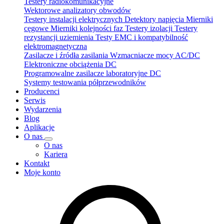
Testery radiokomunikacyjne
Wektorowe analizatory obwodów
Testery instalacji elektrycznych
Detektory napięcia
Mierniki
cęgowe
Mierniki kolejności faz
Testery izolacji
Testery
rezystancji uziemienia
Testy EMC i kompatybilność
elektromagnetyczna
Zasilacze i źródła zasilania
Wzmacniacze mocy AC/DC
Elektroniczne obciążenia DC
Programowalne zasilacze laboratoryjne DC
Systemy testowania półprzewodników
Producenci
Serwis
Wydarzenia
Blog
Aplikacje
O nas
O nas
Kariera
Kontakt
Moje konto