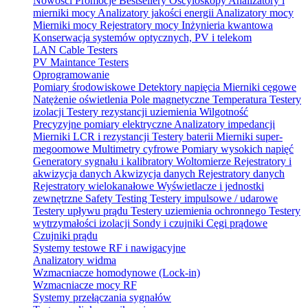
Nowości
Promocje
Bestsellery
Oscyloskopy
Analizatory i
mierniki mocy
Analizatory jakości energii
Analizatory mocy
Mierniki mocy
Rejestratory mocy
Inżynieria kwantowa
Konserwacja systemów optycznych, PV i telekom
LAN Cable Testers
PV Maintance Testers
Oprogramowanie
Pomiary środowiskowe
Detektory napięcia
Mierniki cęgowe
Natężenie oświetlenia
Pole magnetyczne
Temperatura
Testery
izolacji
Testery rezystancji uziemienia
Wilgotność
Precyzyjne pomiary elektryczne
Analizatory impedancji
Mierniki LCR i rezystancji
Testery baterii
Mierniki super-
megoomowe
Multimetry cyfrowe
Pomiary wysokich napięć
Generatory sygnału i kalibratory
Woltomierze
Rejestratory i
akwizycja danych
Akwizycja danych
Rejestratory danych
Rejestratory wielokanałowe
Wyświetlacze i jednostki
zewnętrzne
Safety Testing
Testery impulsowe / udarowe
Testery upływu prądu
Testery uziemienia ochronnego
Testery
wytrzymałości izolacji
Sondy i czujniki
Cęgi prądowe
Czujniki prądu
Systemy testowe RF i nawigacyjne
Analizatory widma
Wzmacniacze homodynowe (Lock‑in)
Wzmacniacze mocy RF
Systemy przełączania sygnałów