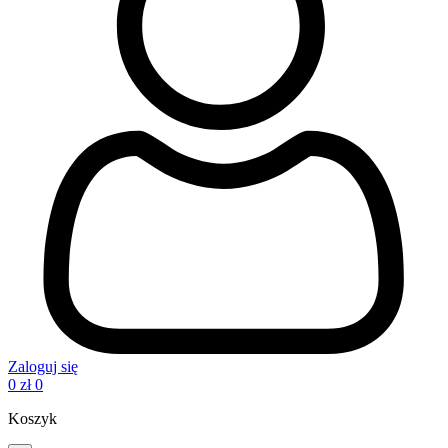
Zaloguj się
0
zł
0
Koszyk