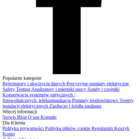
Popularne kategorie
Rejestratory i akwizycja danych
Precyzyjne pomiary elektryczne
Safety Testing
Analizatory i mierniki mocy
Sondy i czujniki
Konserwacja systemów optycznych /
fotowoltaicznych, telekomunikacja
Pomiary środowiskowe
Testery
instalacji elektrycznych
Zasilacze i źródła zasilania
Więcej informacji
Serwis
Blog
O nas
Kontakt
Dla Klienta
Polityka prywatności
Polityka plików cookie
Regulamin
Koszyk
Konto