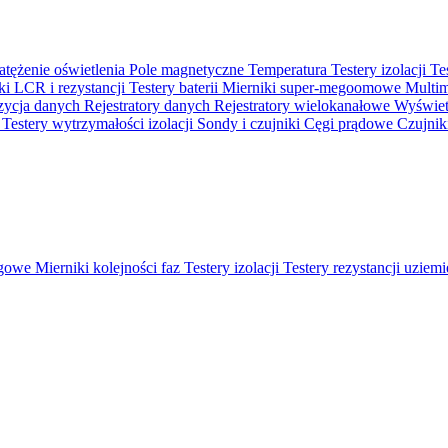
atężenie oświetlenia
Pole magnetyczne
Temperatura
Testery izolacji
Te
ki LCR i rezystancji
Testery baterii
Mierniki super-megoomowe
Multi
ycja danych
Rejestratory danych
Rejestratory wielokanałowe
Wyświetl
o
Testery wytrzymałości izolacji
Sondy i czujniki
Cęgi prądowe
Czujnik
ęgowe
Mierniki kolejności faz
Testery izolacji
Testery rezystancji uziem