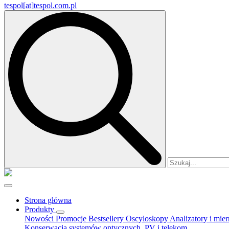
tespol[at]tespol.com.pl
Search
for:
Strona główna
Produkty
Nowości
Promocje
Bestsellery
Oscyloskopy
Analizatory i mie
Konserwacja systemów optycznych, PV i telekom