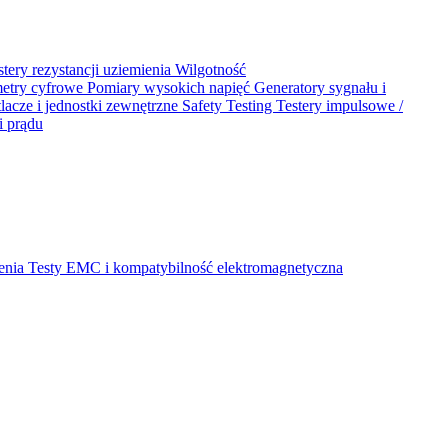
stery rezystancji uziemienia
Wilgotność
metry cyfrowe
Pomiary wysokich napięć
Generatory sygnału i
acze i jednostki zewnętrzne
Safety Testing
Testery impulsowe /
i prądu
ienia
Testy EMC i kompatybilność elektromagnetyczna