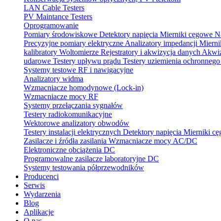
LAN Cable Testers
PV Maintance Testers
Oprogramowanie
Pomiary środowiskowe
Detektory napięcia
Mierniki cęgowe
N
Precyzyjne pomiary elektryczne
Analizatory impedancji
Mierni
kalibratory
Woltomierze
Rejestratory i akwizycja danych
Akwiz
udarowe
Testery upływu prądu
Testery uziemienia ochronneg
Systemy testowe RF i nawigacyjne
Analizatory widma
Wzmacniacze homodynowe (Lock‑in)
Wzmacniacze mocy RF
Systemy przełączania sygnałów
Testery radiokomunikacyjne
Wektorowe analizatory obwodów
Testery instalacji elektrycznych
Detektory napięcia
Mierniki c
Zasilacze i źródła zasilania
Wzmacniacze mocy AC/DC
Elektroniczne obciążenia DC
Programowalne zasilacze laboratoryjne DC
Systemy testowania półprzewodników
Producenci
Serwis
Wydarzenia
Blog
Aplikacje
O nas