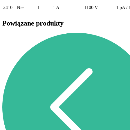
2410
Nie
1
1 A
1100 V
1 pA /
Powiązane produkty