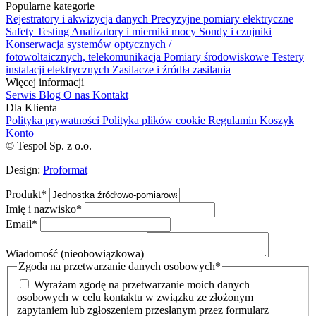
Popularne kategorie
Rejestratory i akwizycja danych
Precyzyjne pomiary elektryczne
Safety Testing
Analizatory i mierniki mocy
Sondy i czujniki
Konserwacja systemów optycznych /
fotowoltaicznych, telekomunikacja
Pomiary środowiskowe
Testery
instalacji elektrycznych
Zasilacze i źródła zasilania
Więcej informacji
Serwis
Blog
O nas
Kontakt
Dla Klienta
Polityka prywatności
Polityka plików cookie
Regulamin
Koszyk
Konto
© Tespol Sp. z o.o.
Design:
Proformat
Produkt
*
Imię i nazwisko
*
Email
*
Wiadomość (nieobowiązkowa)
Zgoda na przetwarzanie danych osobowych
*
Wyrażam zgodę na przetwarzanie moich danych
osobowych w celu kontaktu w związku ze złożonym
zapytaniem lub zgłoszeniem przesłanym przez formularz