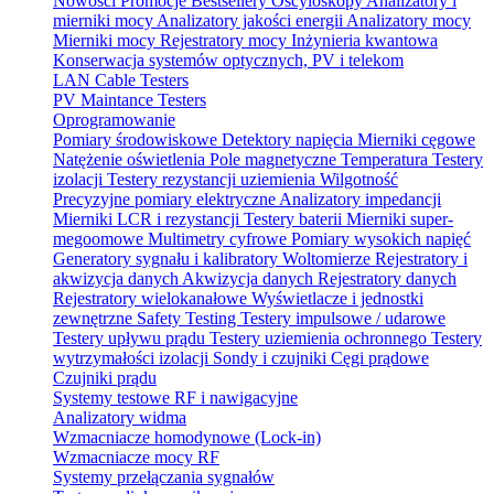
Nowości
Promocje
Bestsellery
Oscyloskopy
Analizatory i
mierniki mocy
Analizatory jakości energii
Analizatory mocy
Mierniki mocy
Rejestratory mocy
Inżynieria kwantowa
Konserwacja systemów optycznych, PV i telekom
LAN Cable Testers
PV Maintance Testers
Oprogramowanie
Pomiary środowiskowe
Detektory napięcia
Mierniki cęgowe
Natężenie oświetlenia
Pole magnetyczne
Temperatura
Testery
izolacji
Testery rezystancji uziemienia
Wilgotność
Precyzyjne pomiary elektryczne
Analizatory impedancji
Mierniki LCR i rezystancji
Testery baterii
Mierniki super-
megoomowe
Multimetry cyfrowe
Pomiary wysokich napięć
Generatory sygnału i kalibratory
Woltomierze
Rejestratory i
akwizycja danych
Akwizycja danych
Rejestratory danych
Rejestratory wielokanałowe
Wyświetlacze i jednostki
zewnętrzne
Safety Testing
Testery impulsowe / udarowe
Testery upływu prądu
Testery uziemienia ochronnego
Testery
wytrzymałości izolacji
Sondy i czujniki
Cęgi prądowe
Czujniki prądu
Systemy testowe RF i nawigacyjne
Analizatory widma
Wzmacniacze homodynowe (Lock‑in)
Wzmacniacze mocy RF
Systemy przełączania sygnałów