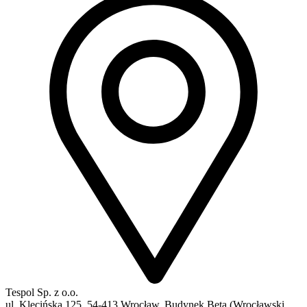
Tespol Sp. z o.o.
ul. Klecińska 125, 54-413 Wrocław, Budynek Beta (Wrocławski