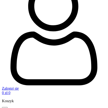
Zaloguj się
0
zł
0
Koszyk