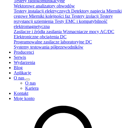
Testery radiokomunikacyjne
Wektorowe analizatory obwodów
Testery instalacji elektrycznych
Detektory napięcia
Mierniki
cęgowe
Mierniki kolejności faz
Testery izolacji
Testery
rezystancji uziemienia
Testy EMC i kompatybilność
elektromagnetyczna
Zasilacze i źródła zasilania
Wzmacniacze mocy AC/DC
Elektroniczne obciążenia DC
Programowalne zasilacze laboratoryjne DC
Systemy testowania półprzewodników
Producenci
Serwis
Wydarzenia
Blog
Aplikacje
O nas
O nas
Kariera
Kontakt
Moje konto