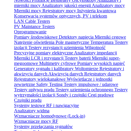
Nowości
Promocje
Bestsellery
Oscyloskopy
Analizatory i
mierniki mocy
Analizatory jakości energii
Analizatory mocy
Mierniki mocy
Rejestratory mocy
Inżynieria kwantowa
Konserwacja systemów optycznych, PV i telekom
LAN Cable Testers
PV Maintance Testers
Oprogramowanie
Pomiary środowiskowe
Detektory napięcia
Mierniki cęgowe
Natężenie oświetlenia
Pole magnetyczne
Temperatura
Testery
izolacji
Testery rezystancji uziemienia
Wilgotność
Precyzyjne pomiary elektryczne
Analizatory impedancji
Mierniki LCR i rezystancji
Testery baterii
Mierniki super-
megoomowe
Multimetry cyfrowe
Pomiary wysokich napięć
Generatory sygnału i kalibratory
Woltomierze
Rejestratory i
akwizycja danych
Akwizycja danych
Rejestratory danych
Rejestratory wielokanałowe
Wyświetlacze i jednostki
zewnętrzne
Safety Testing
Testery impulsowe / udarowe
Testery upływu prądu
Testery uziemienia ochronnego
Testery
wytrzymałości izolacji
Sondy i czujniki
Cęgi prądowe
Czujniki prądu
Systemy testowe RF i nawigacyjne
Analizatory widma
Wzmacniacze homodynowe (Lock‑in)
Wzmacniacze mocy RF
Systemy przełączania sygnałów