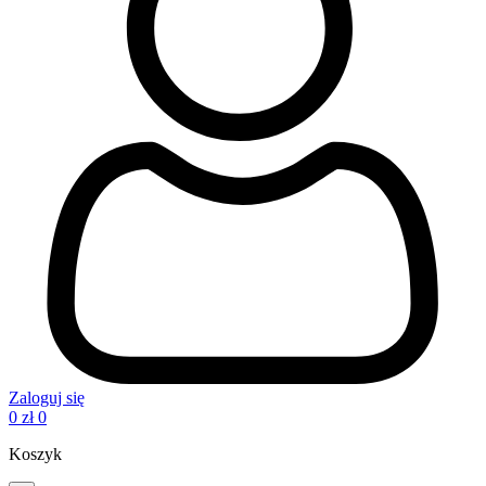
Zaloguj się
0
zł
0
Koszyk