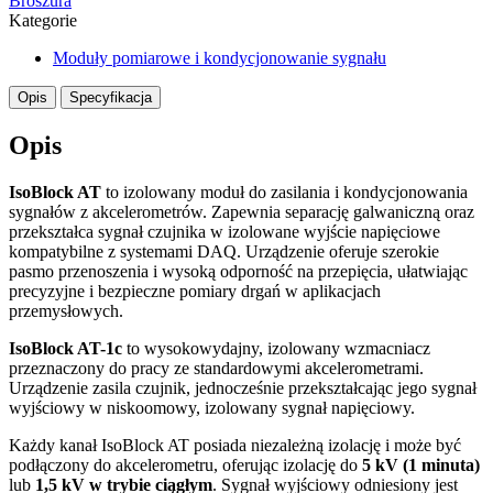
Broszura
Kategorie
Moduły pomiarowe i kondycjonowanie sygnału
Opis
Specyfikacja
Opis
IsoBlock AT
to izolowany moduł do zasilania i kondycjonowania
sygnałów z akcelerometrów. Zapewnia separację galwaniczną oraz
przekształca sygnał czujnika w izolowane wyjście napięciowe
kompatybilne z systemami DAQ. Urządzenie oferuje szerokie
pasmo przenoszenia i wysoką odporność na przepięcia, ułatwiając
precyzyjne i bezpieczne pomiary drgań w aplikacjach
przemysłowych.
IsoBlock AT-1c
to wysokowydajny, izolowany wzmacniacz
przeznaczony do pracy ze standardowymi akcelerometrami.
Urządzenie zasila czujnik, jednocześnie przekształcając jego sygnał
wyjściowy w niskoomowy, izolowany sygnał napięciowy.
Każdy kanał IsoBlock AT posiada niezależną izolację i może być
podłączony do akcelerometru, oferując izolację do
5 kV (1 minuta)
lub
1,5 kV w trybie ciągłym
. Sygnał wyjściowy odniesiony jest