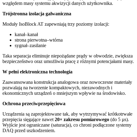
względem masy systemu akwizycji danych użytkownika.
Trójstronna izolacja galwaniczna
Moduły IsoBlock AT zapewniają trzy poziomy izolacji:
kanał–kanał
strona pierwotna–wtórna
sygnał–zasilanie
Taka separacja eliminuje niepożądane prądy w obwodzie, zwiększa
bezpieczeństwo oraz umożliwia pracę z różnymi potencjałami masy.
W pełni elektroniczna technologia
Zaawansowana konstrukcja analogowa oraz nowoczesne materiały
pozwalają na tworzenie kompaktowych, niezawodnych i
ekonomicznych urządzeń o mniejszym wpływie na środowisko.
Ochrona przeciwprzepięciowa
Urządzenia są zaprojektowane tak, aby wytrzymywać krótkotrwałe
przepięcia sięgające nawet
20× zakresu pomiarowego
(do 5 µs).
Wyjście jest ograniczane (saturacja), co chroni podłączone systemy
DAQ przed uszkodzeniem.