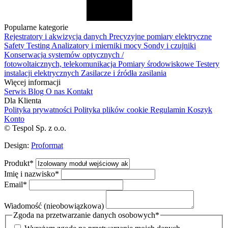
Popularne kategorie
Rejestratory i akwizycja danych
Precyzyjne pomiary elektryczne
Safety Testing
Analizatory i mierniki mocy
Sondy i czujniki
Konserwacja systemów optycznych /
fotowoltaicznych, telekomunikacja
Pomiary środowiskowe
Testery
instalacji elektrycznych
Zasilacze i źródła zasilania
Więcej informacji
Serwis
Blog
O nas
Kontakt
Dla Klienta
Polityka prywatności
Polityka plików cookie
Regulamin
Koszyk
Konto
© Tespol Sp. z o.o.
Design:
Proformat
Produkt
*
Imię i nazwisko
*
Email
*
Wiadomość (nieobowiązkowa)
Zgoda na przetwarzanie danych osobowych
*