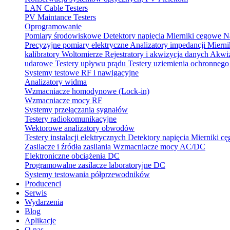
LAN Cable Testers
PV Maintance Testers
Oprogramowanie
Pomiary środowiskowe
Detektory napięcia
Mierniki cęgowe
N
Precyzyjne pomiary elektryczne
Analizatory impedancji
Mierni
kalibratory
Woltomierze
Rejestratory i akwizycja danych
Akwiz
udarowe
Testery upływu prądu
Testery uziemienia ochronneg
Systemy testowe RF i nawigacyjne
Analizatory widma
Wzmacniacze homodynowe (Lock‑in)
Wzmacniacze mocy RF
Systemy przełączania sygnałów
Testery radiokomunikacyjne
Wektorowe analizatory obwodów
Testery instalacji elektrycznych
Detektory napięcia
Mierniki c
Zasilacze i źródła zasilania
Wzmacniacze mocy AC/DC
Elektroniczne obciążenia DC
Programowalne zasilacze laboratoryjne DC
Systemy testowania półprzewodników
Producenci
Serwis
Wydarzenia
Blog
Aplikacje
O nas