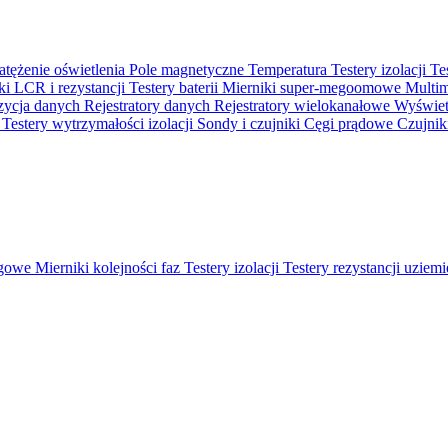
atężenie oświetlenia
Pole magnetyczne
Temperatura
Testery izolacji
Te
ki LCR i rezystancji
Testery baterii
Mierniki super-megoomowe
Multi
ycja danych
Rejestratory danych
Rejestratory wielokanałowe
Wyświetl
o
Testery wytrzymałości izolacji
Sondy i czujniki
Cęgi prądowe
Czujnik
ęgowe
Mierniki kolejności faz
Testery izolacji
Testery rezystancji uziem