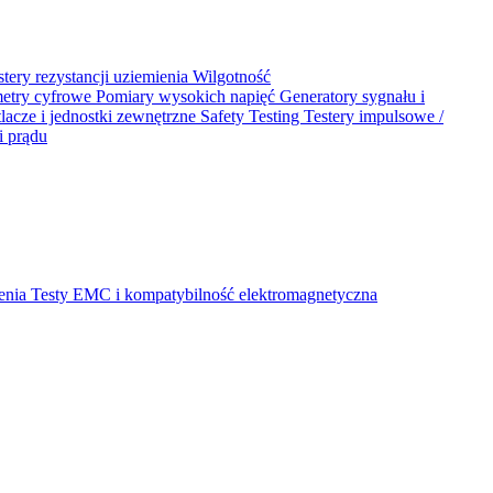
stery rezystancji uziemienia
Wilgotność
metry cyfrowe
Pomiary wysokich napięć
Generatory sygnału i
acze i jednostki zewnętrzne
Safety Testing
Testery impulsowe /
i prądu
ienia
Testy EMC i kompatybilność elektromagnetyczna