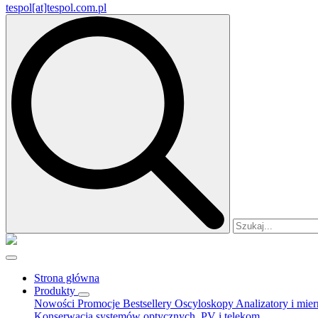
tespol[at]tespol.com.pl
Search
for:
Strona główna
Produkty
Nowości
Promocje
Bestsellery
Oscyloskopy
Analizatory i mie
Konserwacja systemów optycznych, PV i telekom