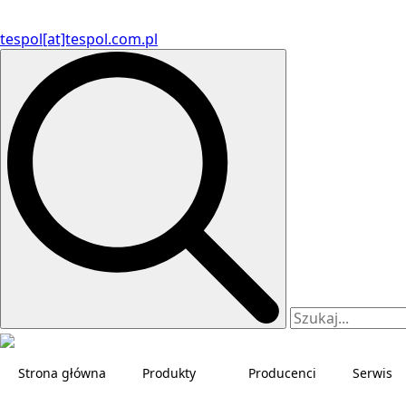
tespol[at]tespol.com.pl
Search
for:
Strona główna
Produkty
Producenci
Serwis