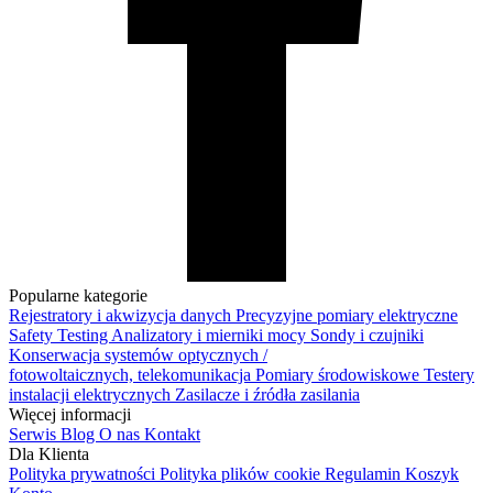
Popularne kategorie
Rejestratory i akwizycja danych
Precyzyjne pomiary elektryczne
Safety Testing
Analizatory i mierniki mocy
Sondy i czujniki
Konserwacja systemów optycznych /
fotowoltaicznych, telekomunikacja
Pomiary środowiskowe
Testery
instalacji elektrycznych
Zasilacze i źródła zasilania
Więcej informacji
Serwis
Blog
O nas
Kontakt
Dla Klienta
Polityka prywatności
Polityka plików cookie
Regulamin
Koszyk