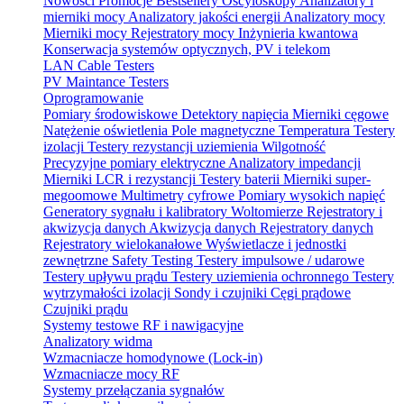
Nowości
Promocje
Bestsellery
Oscyloskopy
Analizatory i
mierniki mocy
Analizatory jakości energii
Analizatory mocy
Mierniki mocy
Rejestratory mocy
Inżynieria kwantowa
Konserwacja systemów optycznych, PV i telekom
LAN Cable Testers
PV Maintance Testers
Oprogramowanie
Pomiary środowiskowe
Detektory napięcia
Mierniki cęgowe
Natężenie oświetlenia
Pole magnetyczne
Temperatura
Testery
izolacji
Testery rezystancji uziemienia
Wilgotność
Precyzyjne pomiary elektryczne
Analizatory impedancji
Mierniki LCR i rezystancji
Testery baterii
Mierniki super-
megoomowe
Multimetry cyfrowe
Pomiary wysokich napięć
Generatory sygnału i kalibratory
Woltomierze
Rejestratory i
akwizycja danych
Akwizycja danych
Rejestratory danych
Rejestratory wielokanałowe
Wyświetlacze i jednostki
zewnętrzne
Safety Testing
Testery impulsowe / udarowe
Testery upływu prądu
Testery uziemienia ochronnego
Testery
wytrzymałości izolacji
Sondy i czujniki
Cęgi prądowe
Czujniki prądu
Systemy testowe RF i nawigacyjne
Analizatory widma
Wzmacniacze homodynowe (Lock‑in)
Wzmacniacze mocy RF
Systemy przełączania sygnałów