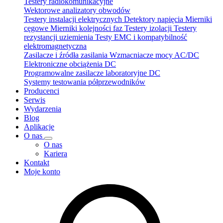
Testery radiokomunikacyjne
Wektorowe analizatory obwodów
Testery instalacji elektrycznych
Detektory napięcia
Mierniki
cęgowe
Mierniki kolejności faz
Testery izolacji
Testery
rezystancji uziemienia
Testy EMC i kompatybilność
elektromagnetyczna
Zasilacze i źródła zasilania
Wzmacniacze mocy AC/DC
Elektroniczne obciążenia DC
Programowalne zasilacze laboratoryjne DC
Systemy testowania półprzewodników
Producenci
Serwis
Wydarzenia
Blog
Aplikacje
O nas
O nas
Kariera
Kontakt
Moje konto