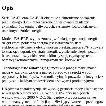
Opis
Seria EA-EL oraz EA-ELR obejmuje elektroniczne obciążenia
prądu stałego (DC), przeznaczone do testowania zasilaczy,
akumulatorów, ogniw paliwowych, systemów fotowoltaicznych
oraz innych źródeł energii.
Modele
EA-ELR
wyposażone są w funkcję regeneracji energii,
dzięki której pobierana energia jest zwracana do sieci
elektroenergetycznej z efektywnością przekraczającą 96%. Pozwala
to znacząco ograniczyć straty energii, wydzielanie ciepła, poziom
hałasu oraz koszty chłodzenia i klimatyzacji, czyniąc system
bardziej ekonomicznym i przyjaznym dla środowiska.
Technologia
true autoranging
umożliwia pracę z maksymalną
mocą w szerokim zakresie napięć i prądów, a szeroki wybór
opcjonalnych interfejsów komunikacyjnych pozwala na integrację z
praktycznie każdym środowiskiem testowym i produkcyjnym.
Urządzenia charakteryzują się wysoką gęstością mocy i są dostępne
w wersjach o mocy od 1500 W do 30 kW przy napięciach
wejściowych do 2000 V DC. Standardowo wyposażone są we
wbudowany generator funkcji umożliwiający tworzenie przebiegów
arbitralnych do dynamicznych testów źródeł zasilania.