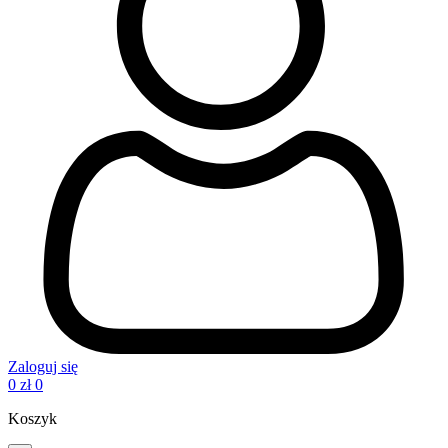
Zaloguj się
0
zł
0
Koszyk