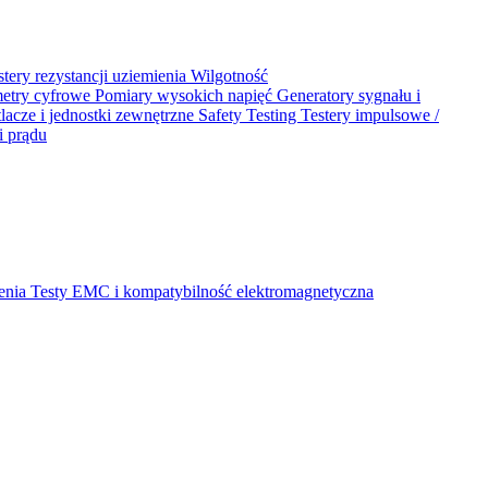
stery rezystancji uziemienia
Wilgotność
metry cyfrowe
Pomiary wysokich napięć
Generatory sygnału i
acze i jednostki zewnętrzne
Safety Testing
Testery impulsowe /
i prądu
ienia
Testy EMC i kompatybilność elektromagnetyczna