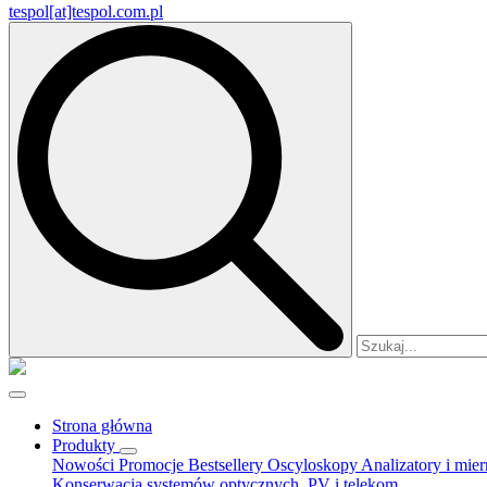
tespol[at]tespol.com.pl
Search
for:
Strona główna
Produkty
Nowości
Promocje
Bestsellery
Oscyloskopy
Analizatory i mie
Konserwacja systemów optycznych, PV i telekom