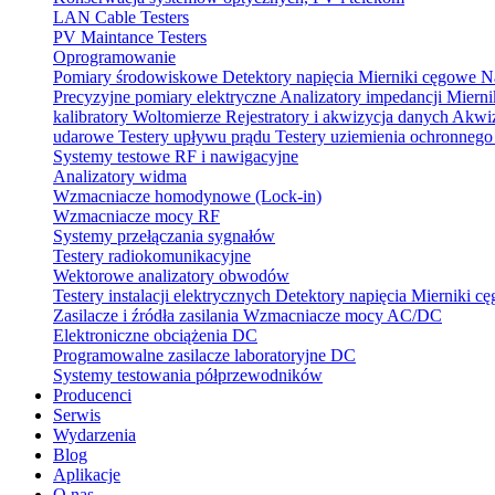
LAN Cable Testers
PV Maintance Testers
Oprogramowanie
Pomiary środowiskowe
Detektory napięcia
Mierniki cęgowe
N
Precyzyjne pomiary elektryczne
Analizatory impedancji
Mierni
kalibratory
Woltomierze
Rejestratory i akwizycja danych
Akwiz
udarowe
Testery upływu prądu
Testery uziemienia ochronneg
Systemy testowe RF i nawigacyjne
Analizatory widma
Wzmacniacze homodynowe (Lock‑in)
Wzmacniacze mocy RF
Systemy przełączania sygnałów
Testery radiokomunikacyjne
Wektorowe analizatory obwodów
Testery instalacji elektrycznych
Detektory napięcia
Mierniki c
Zasilacze i źródła zasilania
Wzmacniacze mocy AC/DC
Elektroniczne obciążenia DC
Programowalne zasilacze laboratoryjne DC
Systemy testowania półprzewodników
Producenci
Serwis
Wydarzenia
Blog
Aplikacje
O nas