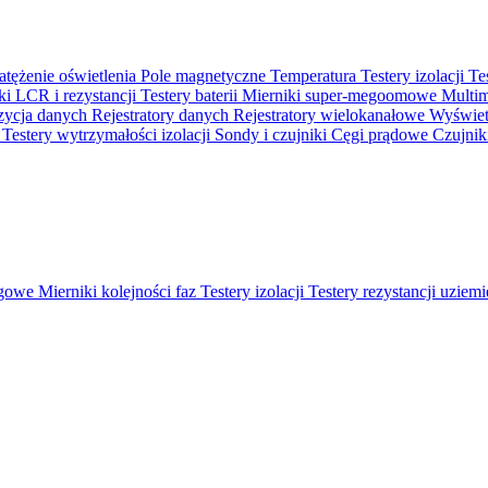
atężenie oświetlenia
Pole magnetyczne
Temperatura
Testery izolacji
Te
ki LCR i rezystancji
Testery baterii
Mierniki super-megoomowe
Multi
ycja danych
Rejestratory danych
Rejestratory wielokanałowe
Wyświetl
o
Testery wytrzymałości izolacji
Sondy i czujniki
Cęgi prądowe
Czujnik
ęgowe
Mierniki kolejności faz
Testery izolacji
Testery rezystancji uziem