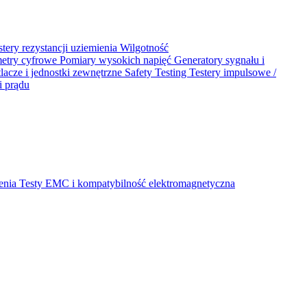
stery rezystancji uziemienia
Wilgotność
metry cyfrowe
Pomiary wysokich napięć
Generatory sygnału i
acze i jednostki zewnętrzne
Safety Testing
Testery impulsowe /
i prądu
ienia
Testy EMC i kompatybilność elektromagnetyczna