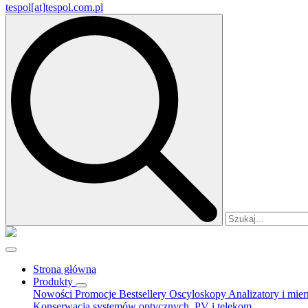
tespol[at]tespol.com.pl
Search
for:
Strona główna
Produkty
Nowości
Promocje
Bestsellery
Oscyloskopy
Analizatory i mie
Konserwacja systemów optycznych, PV i telekom