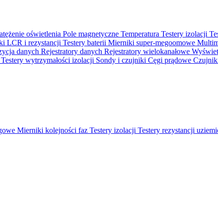
atężenie oświetlenia
Pole magnetyczne
Temperatura
Testery izolacji
Te
ki LCR i rezystancji
Testery baterii
Mierniki super-megoomowe
Multi
ycja danych
Rejestratory danych
Rejestratory wielokanałowe
Wyświetl
o
Testery wytrzymałości izolacji
Sondy i czujniki
Cęgi prądowe
Czujnik
ęgowe
Mierniki kolejności faz
Testery izolacji
Testery rezystancji uziem