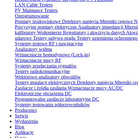
LAN Cable Testers
PV Maintance Testers
Oprogramowanie
Pomiary środowiskowe
Detektory napięcia
Mierniki cęgowe
N
Precyzyjne pomiary elektryczne
Analizatory impedancji
Mierni
kalibratory
Woltomierze
Rejestratory i akwizycja danych
Akwiz
udarowe
Testery upływu prądu
Testery uziemienia ochronneg
Systemy testowe RF i nawigacyjne
Analizatory widma
Wzmacniacze homodynowe (Lock‑in)
Wzmacniacze mocy RF
Systemy przełączania sygnałów
Testery radiokomunikacyjne
Wektorowe analizatory obwodów
Testery instalacji elektrycznych
Detektory napięcia
Mierniki c
Zasilacze i źródła zasilania
Wzmacniacze mocy AC/DC
Elektroniczne obciążenia DC
Programowalne zasilacze laboratoryjne DC
Systemy testowania półprzewodników
Producenci
Serwis
Wydarzenia
Blog
Aplikacje
O nas