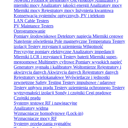
Nowości
Promocje
Bestsellery
Oscyloskopy
Analizatory i
mierniki mocy
Analizatory jakości energii
Analizatory mocy
Mierniki mocy
Rejestratory mocy
Inżynieria kwantowa
Konserwacja systemów optycznych, PV i telekom
LAN Cable Testers
PV Maintance Testers
Oprogramowanie
Pomiary środowiskowe
Detektory napięcia
Mierniki cęgowe
Natężenie oświetlenia
Pole magnetyczne
Temperatura
Testery
izolacji
Testery rezystancji uziemienia
Wilgotność
Precyzyjne pomiary elektryczne
Analizatory impedancji
Mierniki LCR i rezystancji
Testery baterii
Mierniki super-
megoomowe
Multimetry cyfrowe
Pomiary wysokich napięć
Generatory sygnału i kalibratory
Woltomierze
Rejestratory i
akwizycja danych
Akwizycja danych
Rejestratory danych
Rejestratory wielokanałowe
Wyświetlacze i jednostki
zewnętrzne
Safety Testing
Testery impulsowe / udarowe
Testery upływu prądu
Testery uziemienia ochronnego
Testery
wytrzymałości izolacji
Sondy i czujniki
Cęgi prądowe
Czujniki prądu
Systemy testowe RF i nawigacyjne
Analizatory widma
Wzmacniacze homodynowe (Lock‑in)
Wzmacniacze mocy RF
Systemy przełączania sygnałów