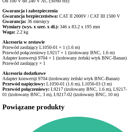
Od 100 V do 240 V AC (50/60 Hz)
Gwarancja i zabezpieczenia
Gwarancja bezpieczeństwa:
CAT II 2000V / CAT III 1500 V
Gwarancja:
36 miesięcy
Wymiary (wys. x szer. x dł.):
346 x 83.2 x 195 mm
Waga:
2.2 kg
Akcesoria w zestawie
Przewód zasilający L1050-01 × 1 (1.6 m)
Przewód połączeniowy L9217 × 1 (izolowany BNC, 1.6 m)
Adapter konwersji 9704 × 1 (izolowany żeński wtyk BNC-Banan)
Przewód zasilający × 1
Akcesoria dodatkowe
Adapter konwersji 9704 (izolowany żeński wtyk BNC-Banan)
Przewód napięciowy:
L1050-01 (1.6 m), L1050-03 (3 m)
Przewód połączeniowy:
L9217 (izolowany BNC, 1.6 m), L9217-
01 (izolowany BNC, 3 m), L9217-02 (izolowany BNC, 10 m)
Powiązane produkty