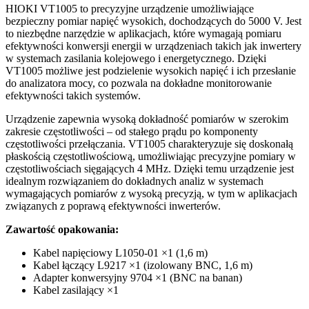
HIOKI VT1005 to precyzyjne urządzenie umożliwiające
bezpieczny pomiar napięć wysokich, dochodzących do 5000 V. Jest
to niezbędne narzędzie w aplikacjach, które wymagają pomiaru
efektywności konwersji energii w urządzeniach takich jak inwertery
w systemach zasilania kolejowego i energetycznego. Dzięki
VT1005 możliwe jest podzielenie wysokich napięć i ich przesłanie
do analizatora mocy, co pozwala na dokładne monitorowanie
efektywności takich systemów.
Urządzenie zapewnia wysoką dokładność pomiarów w szerokim
zakresie częstotliwości – od stałego prądu po komponenty
częstotliwości przełączania. VT1005 charakteryzuje się doskonałą
płaskością częstotliwościową, umożliwiając precyzyjne pomiary w
częstotliwościach sięgających 4 MHz. Dzięki temu urządzenie jest
idealnym rozwiązaniem do dokładnych analiz w systemach
wymagających pomiarów z wysoką precyzją, w tym w aplikacjach
związanych z poprawą efektywności inwerterów.
Zawartość opakowania:
Kabel napięciowy L1050-01 ×1 (1,6 m)
Kabel łączący L9217 ×1 (izolowany BNC, 1,6 m)
Adapter konwersyjny 9704 ×1 (BNC na banan)
Kabel zasilający ×1