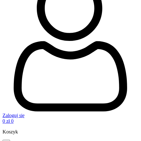
Zaloguj się
0
zł
0
Koszyk