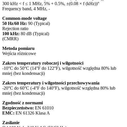
300 kHz < f ≤ 1 MHz, 5% + 0.5%, ±(0.08 × f (kHz))°
Frequency band, 4 MHz, -
Common-mode voltage
50 Hz/60 Hz:
90 (Typical)
Rejection ratio
100 kHz:
80 dB (Typical)
(CMRR)
Metoda pomiaru
Wejścia różnicowe
Zakres temperatury roboczej i wilgotności
-10°C do 50°C (14°F do 122°F), wilgotność względna 80% lub
mniej (bez kondensacji)
Zakres temperatury i wilgotności przechowywania
-20°C do 60°C (-4°F do 140°F), wilgotność względna 80% lub
mniej (bez kondensacji)
Zgodność z normami
Bezpieczeństwo:
EN 61010
EMC:
EN 61326 Klasa A
Zasilanie