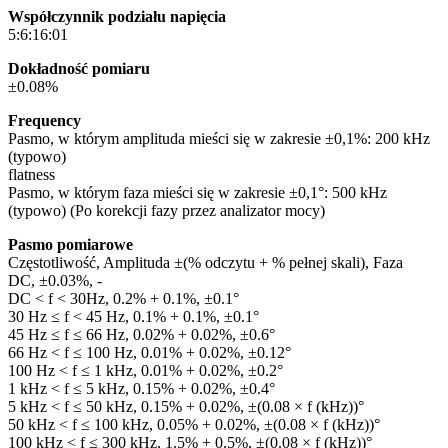
Współczynnik podziału napięcia
5:6:16:01
Dokładność pomiaru
±0.08%
Frequency
Pasmo, w którym amplituda mieści się w zakresie ±0,1%: 200 kHz
(typowo)
flatness
Pasmo, w którym faza mieści się w zakresie ±0,1°: 500 kHz
(typowo) (Po korekcji fazy przez analizator mocy)
Pasmo pomiarowe
Częstotliwość, Amplituda ±(% odczytu + % pełnej skali), Faza
DC, ±0.03%, -
DC < f < 30Hz, 0.2% + 0.1%, ±0.1°
30 Hz ≤ f < 45 Hz, 0.1% + 0.1%, ±0.1°
45 Hz ≤ f ≤ 66 Hz, 0.02% + 0.02%, ±0.6°
66 Hz < f ≤ 100 Hz, 0.01% + 0.02%, ±0.12°
100 Hz < f ≤ 1 kHz, 0.01% + 0.02%, ±0.2°
1 kHz < f ≤ 5 kHz, 0.15% + 0.02%, ±0.4°
5 kHz < f ≤ 50 kHz, 0.15% + 0.02%, ±(0.08 × f (kHz))°
50 kHz < f ≤ 100 kHz, 0.05% + 0.02%, ±(0.08 × f (kHz))°
100 kHz < f ≤ 300 kHz, 1.5% + 0.5%, ±(0.08 × f (kHz))°