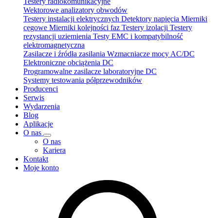
Testery radiokomunikacyjne
Wektorowe analizatory obwodów
Testery instalacji elektrycznych
Detektory napięcia
Mierniki
cęgowe
Mierniki kolejności faz
Testery izolacji
Testery
rezystancji uziemienia
Testy EMC i kompatybilność
elektromagnetyczna
Zasilacze i źródła zasilania
Wzmacniacze mocy AC/DC
Elektroniczne obciążenia DC
Programowalne zasilacze laboratoryjne DC
Systemy testowania półprzewodników
Producenci
Serwis
Wydarzenia
Blog
Aplikacje
O nas
O nas
Kariera
Kontakt
Moje konto