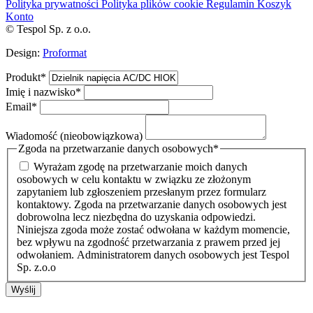
Polityka prywatności
Polityka plików cookie
Regulamin
Koszyk
Konto
© Tespol Sp. z o.o.
Design:
Proformat
Produkt
*
Imię i nazwisko
*
Email
*
Wiadomość (nieobowiązkowa)
Zgoda na przetwarzanie danych osobowych
*
Wyrażam zgodę na przetwarzanie moich danych
osobowych w celu kontaktu w związku ze złożonym
zapytaniem lub zgłoszeniem przesłanym przez formularz
kontaktowy. Zgoda na przetwarzanie danych osobowych jest
dobrowolna lecz niezbędna do uzyskania odpowiedzi.
Niniejsza zgoda może zostać odwołana w każdym momencie,
bez wpływu na zgodność przetwarzania z prawem przed jej
odwołaniem. Administratorem danych osobowych jest Tespol
Sp. z.o.o
Wyślij