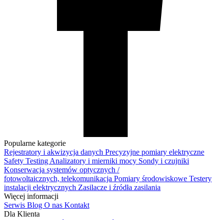
Popularne kategorie
Rejestratory i akwizycja danych
Precyzyjne pomiary elektryczne
Safety Testing
Analizatory i mierniki mocy
Sondy i czujniki
Konserwacja systemów optycznych /
fotowoltaicznych, telekomunikacja
Pomiary środowiskowe
Testery
instalacji elektrycznych
Zasilacze i źródła zasilania
Więcej informacji
Serwis
Blog
O nas
Kontakt
Dla Klienta