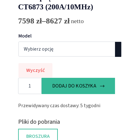
CT6873 (200A/10MHz)
7598
zł
–
8627
zł
netto
Zakres
cen:
Model
od
7598 zł
do
Wyczyść
8627 zł
ilość
Sonda
DODAJ DO KOSZYKA
prądowa
AC/DC
HIOKI
CT6873
Przewidywany czas dostawy: 5 tygodni
(200A/10MHz)
Pliki do pobrania
BROSZURA