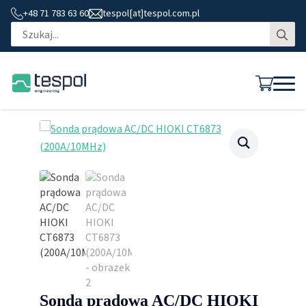
+48 71 783 63 60
tespol[at]tespol.com.pl
Se
for
Sonda prądowa AC/DC HIOKI