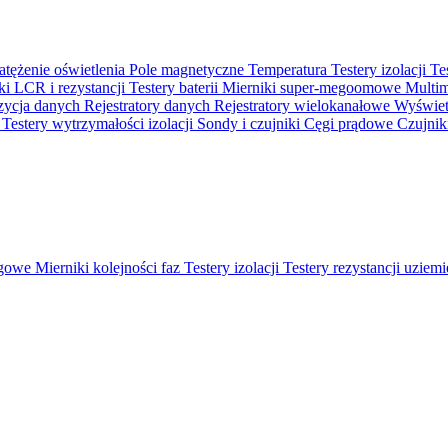
atężenie oświetlenia
Pole magnetyczne
Temperatura
Testery izolacji
Te
ki LCR i rezystancji
Testery baterii
Mierniki super-megoomowe
Multi
ycja danych
Rejestratory danych
Rejestratory wielokanałowe
Wyświetl
o
Testery wytrzymałości izolacji
Sondy i czujniki
Cęgi prądowe
Czujnik
ęgowe
Mierniki kolejności faz
Testery izolacji
Testery rezystancji uziem