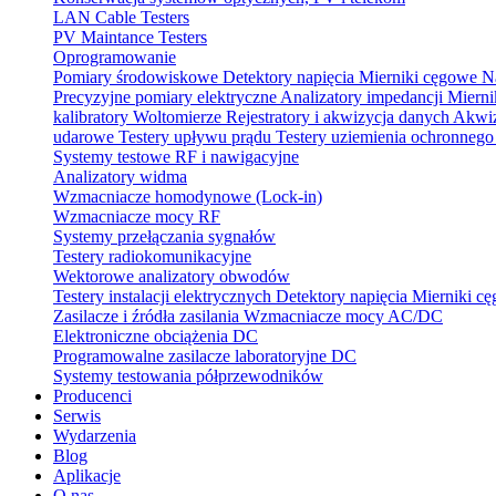
LAN Cable Testers
PV Maintance Testers
Oprogramowanie
Pomiary środowiskowe
Detektory napięcia
Mierniki cęgowe
N
Precyzyjne pomiary elektryczne
Analizatory impedancji
Mierni
kalibratory
Woltomierze
Rejestratory i akwizycja danych
Akwiz
udarowe
Testery upływu prądu
Testery uziemienia ochronneg
Systemy testowe RF i nawigacyjne
Analizatory widma
Wzmacniacze homodynowe (Lock‑in)
Wzmacniacze mocy RF
Systemy przełączania sygnałów
Testery radiokomunikacyjne
Wektorowe analizatory obwodów
Testery instalacji elektrycznych
Detektory napięcia
Mierniki c
Zasilacze i źródła zasilania
Wzmacniacze mocy AC/DC
Elektroniczne obciążenia DC
Programowalne zasilacze laboratoryjne DC
Systemy testowania półprzewodników
Producenci
Serwis
Wydarzenia
Blog
Aplikacje
O nas