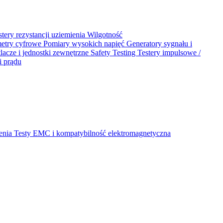
stery rezystancji uziemienia
Wilgotność
metry cyfrowe
Pomiary wysokich napięć
Generatory sygnału i
acze i jednostki zewnętrzne
Safety Testing
Testery impulsowe /
i prądu
ienia
Testy EMC i kompatybilność elektromagnetyczna