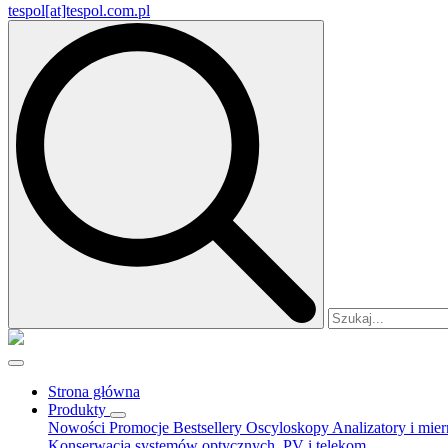
tespol[at]tespol.com.pl
Search
for:
Strona główna
Produkty
Nowości
Promocje
Bestsellery
Oscyloskopy
Analizatory i mie
Konserwacja systemów optycznych, PV i telekom