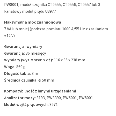
PW8001, moduł czujnika CT9555, CT9556, CT9557 lub 3-
kanałowy moduł prądu U8977
Maksymalna moc znamionowa
7 VA lub mniej (podczas pomiaru 1000 A/55 Hz z zasilaniem
±12 V)
Gwarancja i wymiary
Gwarancja:
36 miesięcy
Wymiary (wys. x szer. x dł.):
116 x 35 x 238 mm
Waga:
860 g
Długość kabla:
3 m
Średnica czujnika:
φ 50 mm
Kompatybilność z innymi urządzeniami
Analizator mocy:
3193, PW3390, PW6001, PW8001
Moduł wejść prądowych:
8971