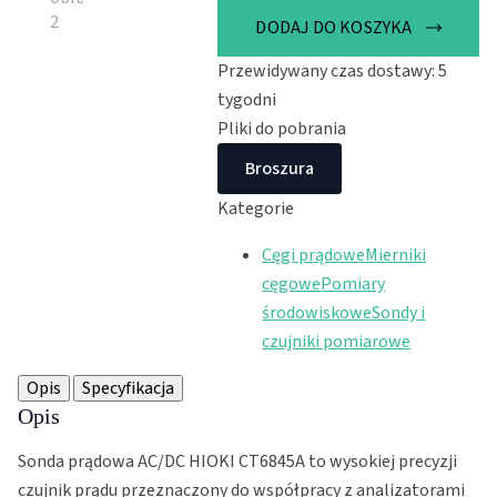
prądowa
AC/DC
DODAJ DO KOSZYKA
HIOKI
CT6845A
Przewidywany czas dostawy: 5
(500A/200kHz)
tygodni
Pliki do pobrania
Broszura
Kategorie
Cęgi prądowe
Mierniki
cęgowe
Pomiary
środowiskowe
Sondy i
czujniki pomiarowe
Opis
Specyfikacja
Opis
Sonda prądowa AC/DC HIOKI CT6845A to wysokiej precyzji
czujnik prądu przeznaczony do współpracy z analizatorami