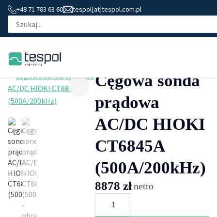
+48 71 783 63 60
tespol[at]tespol.com.pl
Cęgowa sonda
prądowa
AC/DC HIOKI
CT6845A
(500A/200kHz)
8878
zł
netto
ilość
Cęgowa
sonda