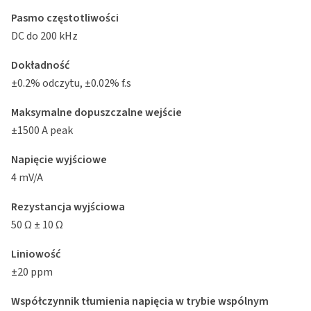
Pasmo częstotliwości
DC do 200 kHz
Dokładność
±0.2% odczytu, ±0.02% f.s
Maksymalne dopuszczalne wejście
±1500 A peak
Napięcie wyjściowe
4 mV/A
Rezystancja wyjściowa
50 Ω ± 10 Ω
Liniowość
±20 ppm
Współczynnik tłumienia napięcia w trybie wspólnym