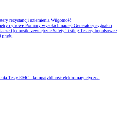
stery rezystancji uziemienia
Wilgotność
metry cyfrowe
Pomiary wysokich napięć
Generatory sygnału i
acze i jednostki zewnętrzne
Safety Testing
Testery impulsowe /
i prądu
ienia
Testy EMC i kompatybilność elektromagnetyczna