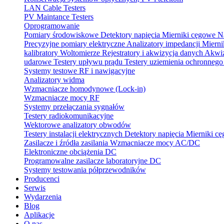
LAN Cable Testers
PV Maintance Testers
Oprogramowanie
Pomiary środowiskowe
Detektory napięcia
Mierniki cęgowe
N
Precyzyjne pomiary elektryczne
Analizatory impedancji
Mierni
kalibratory
Woltomierze
Rejestratory i akwizycja danych
Akwiz
udarowe
Testery upływu prądu
Testery uziemienia ochronneg
Systemy testowe RF i nawigacyjne
Analizatory widma
Wzmacniacze homodynowe (Lock‑in)
Wzmacniacze mocy RF
Systemy przełączania sygnałów
Testery radiokomunikacyjne
Wektorowe analizatory obwodów
Testery instalacji elektrycznych
Detektory napięcia
Mierniki c
Zasilacze i źródła zasilania
Wzmacniacze mocy AC/DC
Elektroniczne obciążenia DC
Programowalne zasilacze laboratoryjne DC
Systemy testowania półprzewodników
Producenci
Serwis
Wydarzenia
Blog
Aplikacje
O nas