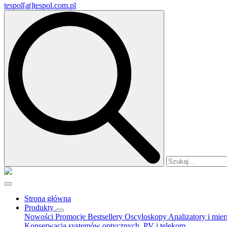
tespol[at]tespol.com.pl
Search
for:
Strona główna
Produkty
Nowości
Promocje
Bestsellery
Oscyloskopy
Analizatory i mie
Konserwacja systemów optycznych, PV i telekom