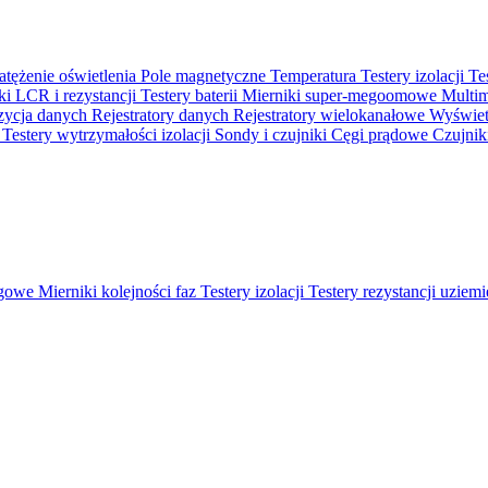
atężenie oświetlenia
Pole magnetyczne
Temperatura
Testery izolacji
Te
ki LCR i rezystancji
Testery baterii
Mierniki super-megoomowe
Multi
ycja danych
Rejestratory danych
Rejestratory wielokanałowe
Wyświetl
o
Testery wytrzymałości izolacji
Sondy i czujniki
Cęgi prądowe
Czujnik
ęgowe
Mierniki kolejności faz
Testery izolacji
Testery rezystancji uziem