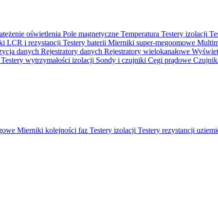
atężenie oświetlenia
Pole magnetyczne
Temperatura
Testery izolacji
Te
ki LCR i rezystancji
Testery baterii
Mierniki super-megoomowe
Multi
ycja danych
Rejestratory danych
Rejestratory wielokanałowe
Wyświetl
o
Testery wytrzymałości izolacji
Sondy i czujniki
Cęgi prądowe
Czujnik
ęgowe
Mierniki kolejności faz
Testery izolacji
Testery rezystancji uziem