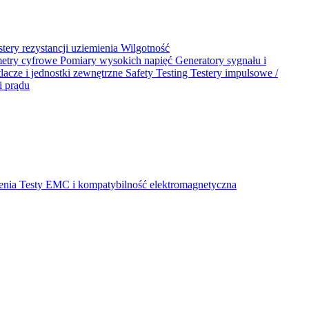
stery rezystancji uziemienia
Wilgotność
metry cyfrowe
Pomiary wysokich napięć
Generatory sygnału i
acze i jednostki zewnętrzne
Safety Testing
Testery impulsowe /
i prądu
ienia
Testy EMC i kompatybilność elektromagnetyczna