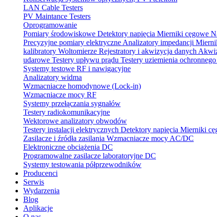
LAN Cable Testers
PV Maintance Testers
Oprogramowanie
Pomiary środowiskowe
Detektory napięcia
Mierniki cęgowe
N
Precyzyjne pomiary elektryczne
Analizatory impedancji
Mierni
kalibratory
Woltomierze
Rejestratory i akwizycja danych
Akwiz
udarowe
Testery upływu prądu
Testery uziemienia ochronneg
Systemy testowe RF i nawigacyjne
Analizatory widma
Wzmacniacze homodynowe (Lock‑in)
Wzmacniacze mocy RF
Systemy przełączania sygnałów
Testery radiokomunikacyjne
Wektorowe analizatory obwodów
Testery instalacji elektrycznych
Detektory napięcia
Mierniki c
Zasilacze i źródła zasilania
Wzmacniacze mocy AC/DC
Elektroniczne obciążenia DC
Programowalne zasilacze laboratoryjne DC
Systemy testowania półprzewodników
Producenci
Serwis
Wydarzenia
Blog
Aplikacje
O nas