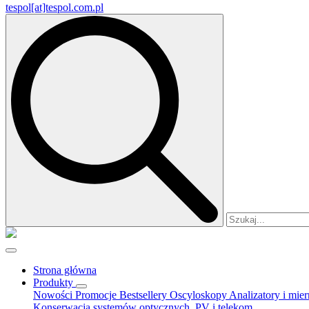
tespol[at]tespol.com.pl
Search
for:
Strona główna
Produkty
Nowości
Promocje
Bestsellery
Oscyloskopy
Analizatory i mie
Konserwacja systemów optycznych, PV i telekom