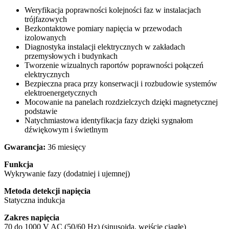
Weryfikacja poprawności kolejności faz w instalacjach
trójfazowych
Bezkontaktowe pomiary napięcia w przewodach
izolowanych
Diagnostyka instalacji elektrycznych w zakładach
przemysłowych i budynkach
Tworzenie wizualnych raportów poprawności połączeń
elektrycznych
Bezpieczna praca przy konserwacji i rozbudowie systemów
elektroenergetycznych
Mocowanie na panelach rozdzielczych dzięki magnetycznej
podstawie
Natychmiastowa identyfikacja fazy dzięki sygnałom
dźwiękowym i świetlnym
Gwarancja:
36 miesięcy
Funkcja
Wykrywanie fazy (dodatniej i ujemnej)
Metoda detekcji napięcia
Statyczna indukcja
Zakres napięcia
70 do 1000 V AC (50/60 Hz) (sinusoida, wejście ciągłe)