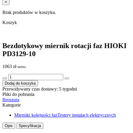
×
Brak produktów w koszyku.
Koszyk
Bezdotykowy miernik rotacji faz HIOKI
PD3129-10
1063
zł
netto
ilość
Bezdotykowy
Dodaj do koszyka
miernik
Przewidywany czas dostawy: 5 tygodni
rotacji
Pliki do pobrania
faz
Broszura
HIOKI
Kategorie
PD3129-
10
Mierniki kolejności faz
Testery instalacji elektrycznych
Opis
Specyfikacja