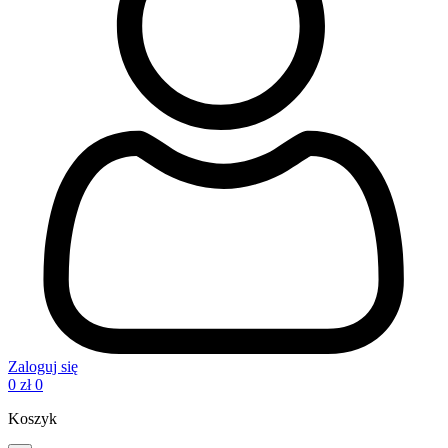
Zaloguj się
0
zł
0
Koszyk