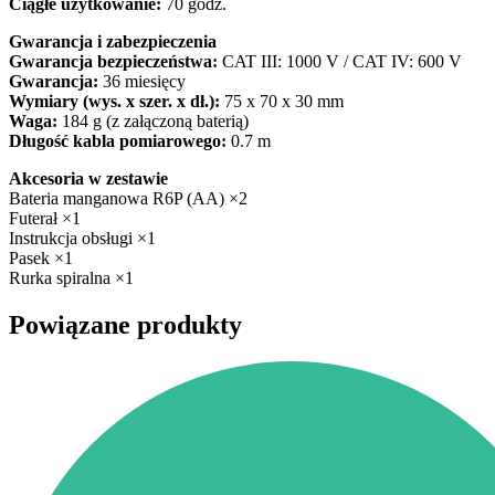
Ciągłe użytkowanie:
70 godz.
Gwarancja i zabezpieczenia
Gwarancja bezpieczeństwa:
CAT III: 1000 V / CAT IV: 600 V
Gwarancja:
36 miesięcy
Wymiary (wys. x szer. x dł.):
75 x 70 x 30 mm
Waga:
184 g (z załączoną baterią)
Długość kabla pomiarowego:
0.7 m
Akcesoria w zestawie
Bateria manganowa R6P (AA) ×2
Futerał ×1
Instrukcja obsługi ×1
Pasek ×1
Rurka spiralna ×1
Powiązane produkty