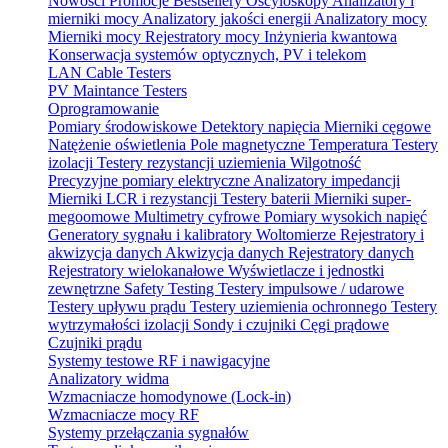
Nowości
Promocje
Bestsellery
Oscyloskopy
Analizatory i
mierniki mocy
Analizatory jakości energii
Analizatory mocy
Mierniki mocy
Rejestratory mocy
Inżynieria kwantowa
Konserwacja systemów optycznych, PV i telekom
LAN Cable Testers
PV Maintance Testers
Oprogramowanie
Pomiary środowiskowe
Detektory napięcia
Mierniki cęgowe
Natężenie oświetlenia
Pole magnetyczne
Temperatura
Testery
izolacji
Testery rezystancji uziemienia
Wilgotność
Precyzyjne pomiary elektryczne
Analizatory impedancji
Mierniki LCR i rezystancji
Testery baterii
Mierniki super-
megoomowe
Multimetry cyfrowe
Pomiary wysokich napięć
Generatory sygnału i kalibratory
Woltomierze
Rejestratory i
akwizycja danych
Akwizycja danych
Rejestratory danych
Rejestratory wielokanałowe
Wyświetlacze i jednostki
zewnętrzne
Safety Testing
Testery impulsowe / udarowe
Testery upływu prądu
Testery uziemienia ochronnego
Testery
wytrzymałości izolacji
Sondy i czujniki
Cęgi prądowe
Czujniki prądu
Systemy testowe RF i nawigacyjne
Analizatory widma
Wzmacniacze homodynowe (Lock‑in)
Wzmacniacze mocy RF
Systemy przełączania sygnałów