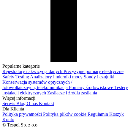
Popularne kategorie
Rejestratory i akwizycja danych
Precyzyjne pomiary elektryczne
Safety Testing
Analizatory i mierniki mocy
Sondy i czujniki
Konserwacja systemów optycznych /
fotowoltaicznych, telekomunikacja
Pomiary środowiskowe
Testery
instalacji elektrycznych
Zasilacze i źródła zasilania
Więcej informacji
Serwis
Blog
O nas
Kontakt
Dla Klienta
Polityka prywatności
Polityka plików cookie
Regulamin
Koszyk
Konto
© Tespol Sp. z o.o.