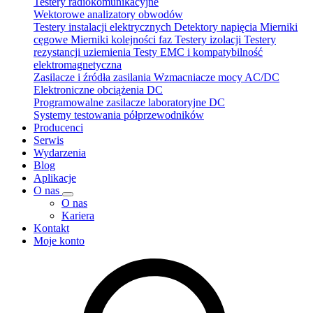
Testery radiokomunikacyjne
Wektorowe analizatory obwodów
Testery instalacji elektrycznych
Detektory napięcia
Mierniki
cęgowe
Mierniki kolejności faz
Testery izolacji
Testery
rezystancji uziemienia
Testy EMC i kompatybilność
elektromagnetyczna
Zasilacze i źródła zasilania
Wzmacniacze mocy AC/DC
Elektroniczne obciążenia DC
Programowalne zasilacze laboratoryjne DC
Systemy testowania półprzewodników
Producenci
Serwis
Wydarzenia
Blog
Aplikacje
O nas
O nas
Kariera
Kontakt
Moje konto