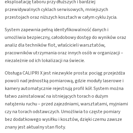
eksploatację taboru przy dłuższych i bardziej
przewidywalnych cyklach serwisowych, mniejszych
przestojach oraz niższych kosztach w całym cyklu życia.
System zapewnia pełną identyfikowalność danych i
umożliwia bezpieczny, całodobowy dostęp do wyników oraz
analiz dla techników flot, właścicieli warsztatów,
pracowników utrzymania oraz innych osób w organizacji –
niezależnie od ich lokalizacji na świecie.
Obsługa CALIPRI X jest niezwykle prosta: pociąg przejeżdża
powoli nad jednostką pomiarową, gdzie moduły laserowe i
kamery automatycznie rejestrują profil kół. System można
łatwo zainstalować na istniejących torach o dużym
natężeniu ruchu – przed zajezdniami, warsztatami, myjniami
czy na torach odstawczych. Umożliwia to częste pomiary
bez dodatkowego wysiłku i kosztów, dzięki czemu zawsze
znany jest aktualny stan floty.