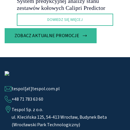
System predykcyjnej analizy stanu
zestawów kołowych Calipri Predictor
DOWIEDZ SIĘ WIĘCEJ
ZOBACZ AKTUALNE PROMOCJE
tespol[at]tespol.com.pl
+48 71 783 63 60
Tespol Sp. z o.o.
ul. Klecińska 125, 54-413 Wrocław, Budynek Beta
(Wrocławski Park Technologiczny)