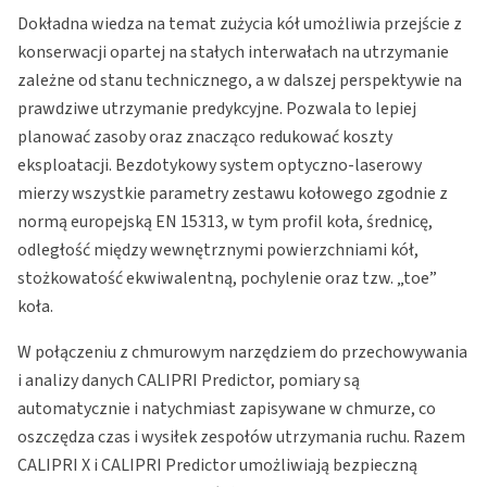
Dokładna wiedza na temat zużycia kół umożliwia przejście z
konserwacji opartej na stałych interwałach na utrzymanie
zależne od stanu technicznego, a w dalszej perspektywie na
prawdziwe utrzymanie predykcyjne. Pozwala to lepiej
planować zasoby oraz znacząco redukować koszty
eksploatacji. Bezdotykowy system optyczno-laserowy
mierzy wszystkie parametry zestawu kołowego zgodnie z
normą europejską EN 15313, w tym profil koła, średnicę,
odległość między wewnętrznymi powierzchniami kół,
stożkowatość ekwiwalentną, pochylenie oraz tzw. „toe”
koła.
W połączeniu z chmurowym narzędziem do przechowywania
i analizy danych CALIPRI Predictor, pomiary są
automatycznie i natychmiast zapisywane w chmurze, co
oszczędza czas i wysiłek zespołów utrzymania ruchu. Razem
CALIPRI X i CALIPRI Predictor umożliwiają bezpieczną