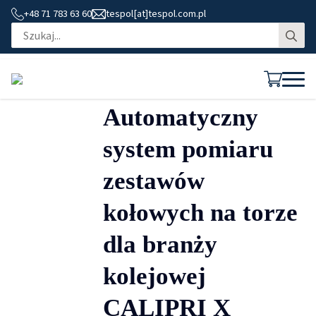
+48 71 783 63 60
tespol[at]tespol.com.pl
Se
for
Automatyczny
system pomiaru
zestawów
kołowych na torze
dla branży
kolejowej
CALIPRI X