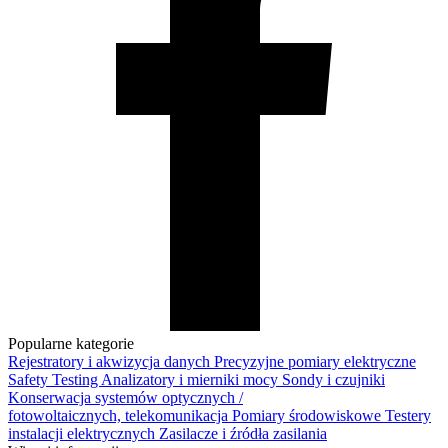
Popularne kategorie
Rejestratory i akwizycja danych
Precyzyjne pomiary elektryczne
Safety Testing
Analizatory i mierniki mocy
Sondy i czujniki
Konserwacja systemów optycznych /
fotowoltaicznych, telekomunikacja
Pomiary środowiskowe
Testery
instalacji elektrycznych
Zasilacze i źródła zasilania