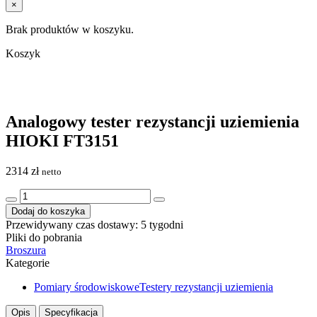
×
Brak produktów w koszyku.
Koszyk
Analogowy tester rezystancji uziemienia
HIOKI FT3151
2314
zł
netto
ilość
Analogowy
Dodaj do koszyka
tester
Przewidywany czas dostawy: 5 tygodni
rezystancji
Pliki do pobrania
uziemienia
Broszura
HIOKI
Kategorie
FT3151
Pomiary środowiskowe
Testery rezystancji uziemienia
Opis
Specyfikacja