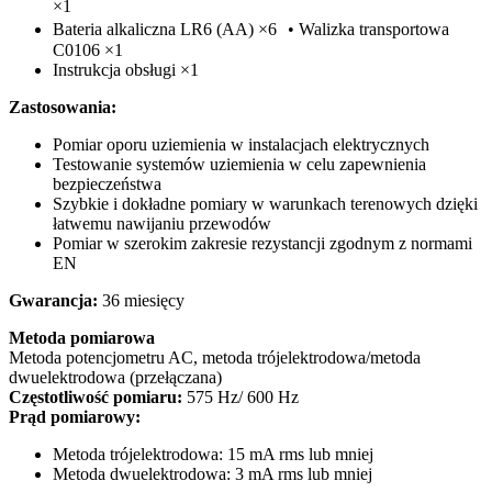
×1
Bateria alkaliczna LR6 (AA) ×6 • Walizka transportowa
C0106 ×1
Instrukcja obsługi ×1
Zastosowania:
Pomiar oporu uziemienia w instalacjach elektrycznych
Testowanie systemów uziemienia w celu zapewnienia
bezpieczeństwa
Szybkie i dokładne pomiary w warunkach terenowych dzięki
łatwemu nawijaniu przewodów
Pomiar w szerokim zakresie rezystancji zgodnym z normami
EN
Gwarancja:
36 miesięcy
Metoda pomiarowa
Metoda potencjometru AC, metoda trójelektrodowa/metoda
dwuelektrodowa (przełączana)
Częstotliwość pomiaru:
575 Hz/ 600 Hz
Prąd pomiarowy:
Metoda trójelektrodowa: 15 mA rms lub mniej
Metoda dwuelektrodowa: 3 mA rms lub mniej