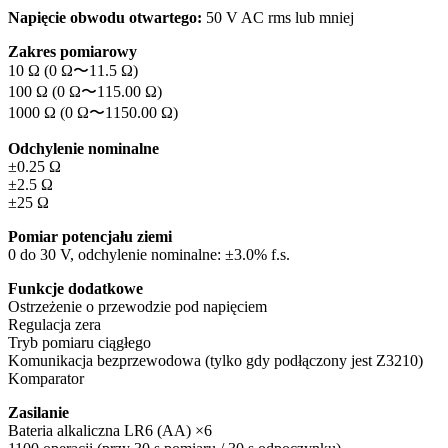
Napięcie obwodu otwartego:
50 V AC rms lub mniej
Zakres pomiarowy
10 Ω (0 Ω〜11.5 Ω)
100 Ω (0 Ω〜115.00 Ω)
1000 Ω (0 Ω〜1150.00 Ω)
Odchylenie nominalne
±0.25 Ω
±2.5 Ω
±25 Ω
Pomiar potencjału ziemi
0 do 30 V, odchylenie nominalne: ±3.0% f.s.
Funkcje dodatkowe
Ostrzeżenie o przewodzie pod napięciem
Regulacja zera
Tryb pomiaru ciągłego
Komunikacja bezprzewodowa (tylko gdy podłączony jest Z3210)
Komparator
Zasilanie
Bateria alkaliczna LR6 (AA) ×6