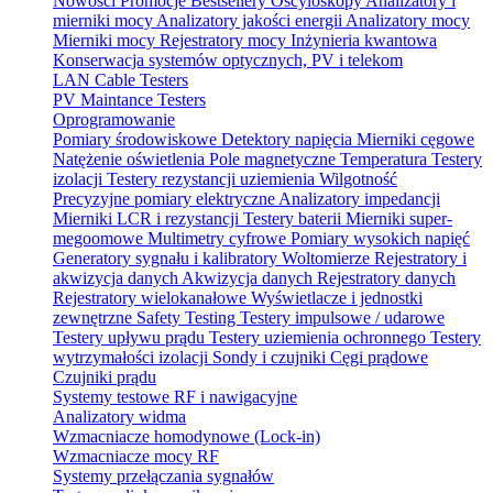
Nowości
Promocje
Bestsellery
Oscyloskopy
Analizatory i
mierniki mocy
Analizatory jakości energii
Analizatory mocy
Mierniki mocy
Rejestratory mocy
Inżynieria kwantowa
Konserwacja systemów optycznych, PV i telekom
LAN Cable Testers
PV Maintance Testers
Oprogramowanie
Pomiary środowiskowe
Detektory napięcia
Mierniki cęgowe
Natężenie oświetlenia
Pole magnetyczne
Temperatura
Testery
izolacji
Testery rezystancji uziemienia
Wilgotność
Precyzyjne pomiary elektryczne
Analizatory impedancji
Mierniki LCR i rezystancji
Testery baterii
Mierniki super-
megoomowe
Multimetry cyfrowe
Pomiary wysokich napięć
Generatory sygnału i kalibratory
Woltomierze
Rejestratory i
akwizycja danych
Akwizycja danych
Rejestratory danych
Rejestratory wielokanałowe
Wyświetlacze i jednostki
zewnętrzne
Safety Testing
Testery impulsowe / udarowe
Testery upływu prądu
Testery uziemienia ochronnego
Testery
wytrzymałości izolacji
Sondy i czujniki
Cęgi prądowe
Czujniki prądu
Systemy testowe RF i nawigacyjne
Analizatory widma
Wzmacniacze homodynowe (Lock‑in)
Wzmacniacze mocy RF
Systemy przełączania sygnałów