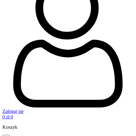
Zaloguj się
0
zł
0
Koszyk