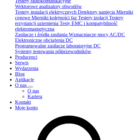
Testery radiokomunikacyjne
Wektorowe analizatory obwodów
Testery instalacji elektrycznych
Detektory napięcia
Mierniki
cęgowe
Mierniki kolejności faz
Testery izolacji
Testery
rezystancji uziemienia
Testy EMC i kompatybilność
elektromagnetyczna
Zasilacze i źródła zasilania
Wzmacniacze mocy AC/DC
Elektroniczne obciążenia DC
Programowalne zasilacze laboratoryjne DC
Systemy testowania półprzewodników
Producenci
Serwis
Wydarzenia
Blog
Aplikacje
O nas
O nas
Kariera
Kontakt
Moje konto