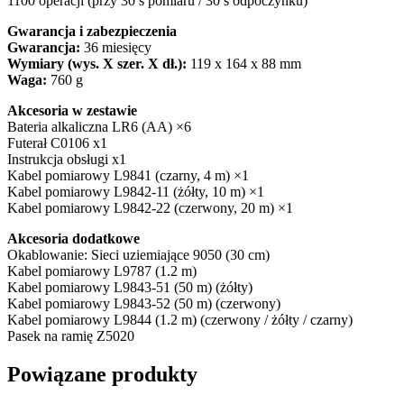
1100 operacji (przy 30 s pomiaru / 30 s odpoczynku)
Gwarancja i zabezpieczenia
Gwarancja:
36 miesięcy
Wymiary (wys. X szer. X dł.):
119 x 164 x 88 mm
Waga:
760 g
Akcesoria w zestawie
Bateria alkaliczna LR6 (AA) ×6
Futerał C0106 x1
Instrukcja obsługi x1
Kabel pomiarowy L9841 (czarny, 4 m) ×1
Kabel pomiarowy L9842-11 (żółty, 10 m) ×1
Kabel pomiarowy L9842-22 (czerwony, 20 m) ×1
Akcesoria dodatkowe
Okablowanie: Sieci uziemiające 9050 (30 cm)
Kabel pomiarowy L9787 (1.2 m)
Kabel pomiarowy L9843-51 (50 m) (żółty)
Kabel pomiarowy L9843-52 (50 m) (czerwony)
Kabel pomiarowy L9844 (1.2 m) (czerwony / żółty / czarny)
Pasek na ramię Z5020
Powiązane produkty