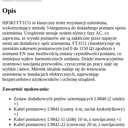
Opis
HIOKI FT3151 to klasyczny tester rezystancji uziemienia,
wykorzystujący metodę 3-biegunową do dokładnego pomiaru oporu
uziemienia. Urządzenie stosuje system różnicy fazy AC, co
zapewnia, że wyniki pomiarów nie są zakłócone przez napięcie
ziemi ani dodatkowy opór uziemienia. FT3151 charakteryzuje się
szerokim zakresem pomiarowym (od 0 do 1150 Ω) zgodnym z
normami EN oraz możliwością zmiany częstotliwości pomiaru, co
zmniejsza wpływ harmonicznych zasilania. Dzięki innowacyjnemu
systemowi nawijania przewodów, czyszczenie po pracy staje się
szybkie i łatwe. Miernik idealnie nadaje się do testowania
uziemienia w instalacjach elektrycznych, zapewniając
bezpieczeństwo użytkowników i ochronę urządzeń.
Zawartość opakowania:
Zestaw dodatkowych prętów uziemiających L9840 (2 sztuki)
×1
Kabel pomiarowy L9841 (czarny 4 m, zacisk krokodylkowy)
×1
Kabel pomiarowy L9842-11 (żółty 10 m, z nawijaczem) ×1
Kabel pomiarowy L9842-22 (czerwony 20 m, z nawijaczem)