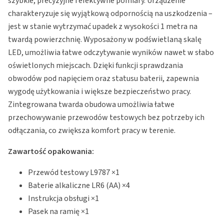
szybkie, precyzyjne i efektywne pomiary. Urządzenie
charakteryzuje się wyjątkową odpornością na uszkodzenia –
jest w stanie wytrzymać upadek z wysokości 1 metra na
twardą powierzchnię. Wyposażony w podświetlaną skalę
LED, umożliwia łatwe odczytywanie wyników nawet w słabo
oświetlonych miejscach. Dzięki funkcji sprawdzania
obwodów pod napięciem oraz statusu baterii, zapewnia
wygodę użytkowania i większe bezpieczeństwo pracy.
Zintegrowana twarda obudowa umożliwia łatwe
przechowywanie przewodów testowych bez potrzeby ich
odłączania, co zwiększa komfort pracy w terenie.
Zawartość opakowania:
Przewód testowy L9787 ×1
Baterie alkaliczne LR6 (AA) ×4
Instrukcja obsługi ×1
Pasek na ramię ×1