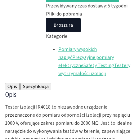
IR4018
Przewidywany czas dostawy: 5 tygodni
Pliki do pobrania
Broszura
Kategorie
Pomiary wysokich
napięć
Precyzyjne pomiary
elektryczne
Safety Testing
Testery
wytrzymałości izolacji
Opis
Specyfikacja
Opis
Tester izolacji IR4018 to niezawodne urządzenie
przeznaczone do pomiaru odporności izolacji przy napięciu
1000 V, oferujące zakres pomiaru do 2000 MΩ. Jest to idealne
narzędzie do wykonywania testów w terenie, zapewniające