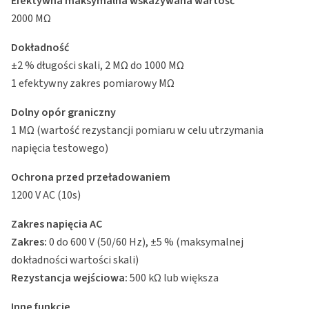
Efektywna maksymalna wskazywana wartość
2000 MΩ
Dokładność
±2 % długości skali, 2 MΩ do 1000 MΩ
1 efektywny zakres pomiarowy MΩ
Dolny opór graniczny
1 MΩ (wartość rezystancji pomiaru w celu utrzymania
napięcia testowego)
Ochrona przed przeładowaniem
1200 V AC (10s)
Zakres napięcia AC
Zakres:
0 do 600 V (50/60 Hz), ±5 % (maksymalnej
dokładności wartości skali)
Rezystancja wejściowa:
500 kΩ lub większa
Inne funkcje