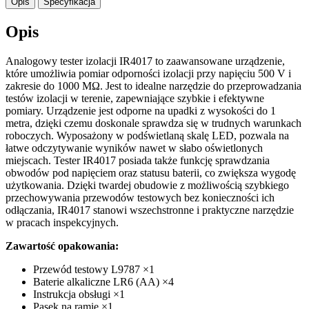
Opis
Specyfikacja
Opis
Analogowy tester izolacji IR4017 to zaawansowane urządzenie,
które umożliwia pomiar odporności izolacji przy napięciu 500 V i
zakresie do 1000 MΩ. Jest to idealne narzędzie do przeprowadzania
testów izolacji w terenie, zapewniające szybkie i efektywne
pomiary. Urządzenie jest odporne na upadki z wysokości do 1
metra, dzięki czemu doskonale sprawdza się w trudnych warunkach
roboczych. Wyposażony w podświetlaną skalę LED, pozwala na
łatwe odczytywanie wyników nawet w słabo oświetlonych
miejscach. Tester IR4017 posiada także funkcję sprawdzania
obwodów pod napięciem oraz statusu baterii, co zwiększa wygodę
użytkowania. Dzięki twardej obudowie z możliwością szybkiego
przechowywania przewodów testowych bez konieczności ich
odłączania, IR4017 stanowi wszechstronne i praktyczne narzędzie
w pracach inspekcyjnych.
Zawartość opakowania:
Przewód testowy L9787 ×1
Baterie alkaliczne LR6 (AA) ×4
Instrukcja obsługi ×1
Pasek na ramię ×1