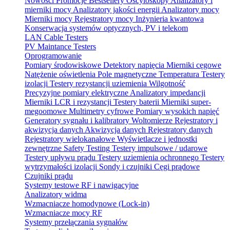
Nowości
Promocje
Bestsellery
Oscyloskopy
Analizatory i
mierniki mocy
Analizatory jakości energii
Analizatory mocy
Mierniki mocy
Rejestratory mocy
Inżynieria kwantowa
Konserwacja systemów optycznych, PV i telekom
LAN Cable Testers
PV Maintance Testers
Oprogramowanie
Pomiary środowiskowe
Detektory napięcia
Mierniki cęgowe
Natężenie oświetlenia
Pole magnetyczne
Temperatura
Testery
izolacji
Testery rezystancji uziemienia
Wilgotność
Precyzyjne pomiary elektryczne
Analizatory impedancji
Mierniki LCR i rezystancji
Testery baterii
Mierniki super-
megoomowe
Multimetry cyfrowe
Pomiary wysokich napięć
Generatory sygnału i kalibratory
Woltomierze
Rejestratory i
akwizycja danych
Akwizycja danych
Rejestratory danych
Rejestratory wielokanałowe
Wyświetlacze i jednostki
zewnętrzne
Safety Testing
Testery impulsowe / udarowe
Testery upływu prądu
Testery uziemienia ochronnego
Testery
wytrzymałości izolacji
Sondy i czujniki
Cęgi prądowe
Czujniki prądu
Systemy testowe RF i nawigacyjne
Analizatory widma
Wzmacniacze homodynowe (Lock‑in)
Wzmacniacze mocy RF
Systemy przełączania sygnałów