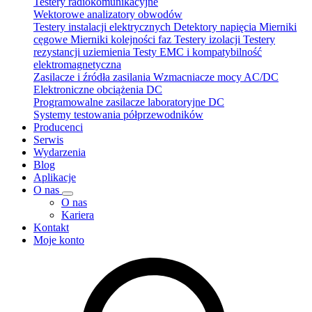
Testery radiokomunikacyjne
Wektorowe analizatory obwodów
Testery instalacji elektrycznych
Detektory napięcia
Mierniki
cęgowe
Mierniki kolejności faz
Testery izolacji
Testery
rezystancji uziemienia
Testy EMC i kompatybilność
elektromagnetyczna
Zasilacze i źródła zasilania
Wzmacniacze mocy AC/DC
Elektroniczne obciążenia DC
Programowalne zasilacze laboratoryjne DC
Systemy testowania półprzewodników
Producenci
Serwis
Wydarzenia
Blog
Aplikacje
O nas
O nas
Kariera
Kontakt
Moje konto