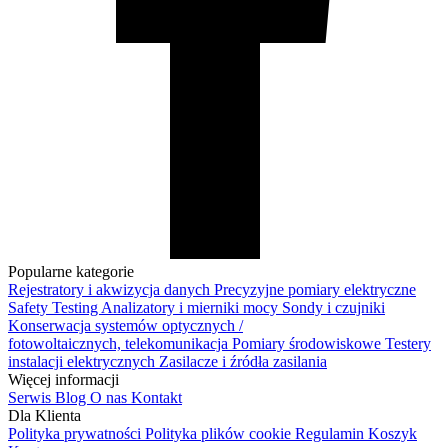
Popularne kategorie
Rejestratory i akwizycja danych
Precyzyjne pomiary elektryczne
Safety Testing
Analizatory i mierniki mocy
Sondy i czujniki
Konserwacja systemów optycznych /
fotowoltaicznych, telekomunikacja
Pomiary środowiskowe
Testery
instalacji elektrycznych
Zasilacze i źródła zasilania
Więcej informacji
Serwis
Blog
O nas
Kontakt
Dla Klienta
Polityka prywatności
Polityka plików cookie
Regulamin
Koszyk