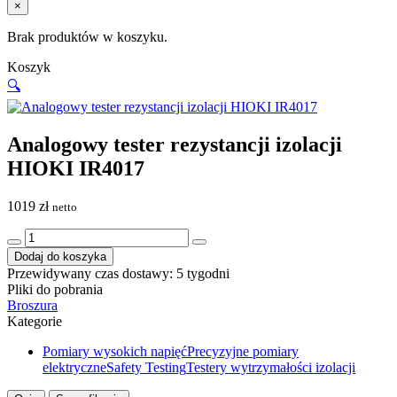
×
Brak produktów w koszyku.
Koszyk
🔍
Analogowy tester rezystancji izolacji
HIOKI IR4017
1019
zł
netto
ilość
Analogowy
Dodaj do koszyka
tester
Przewidywany czas dostawy: 5 tygodni
rezystancji
Pliki do pobrania
izolacji
Broszura
HIOKI
Kategorie
IR4017
Pomiary wysokich napięć
Precyzyjne pomiary
elektryczne
Safety Testing
Testery wytrzymałości izolacji