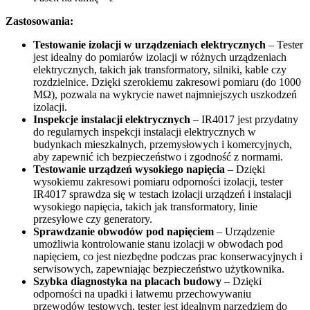
Zastosowania:
Testowanie izolacji w urządzeniach elektrycznych
– Tester
jest idealny do pomiarów izolacji w różnych urządzeniach
elektrycznych, takich jak transformatory, silniki, kable czy
rozdzielnice. Dzięki szerokiemu zakresowi pomiaru (do 1000
MΩ), pozwala na wykrycie nawet najmniejszych uszkodzeń
izolacji.
Inspekcje instalacji elektrycznych
– IR4017 jest przydatny
do regularnych inspekcji instalacji elektrycznych w
budynkach mieszkalnych, przemysłowych i komercyjnych,
aby zapewnić ich bezpieczeństwo i zgodność z normami.
Testowanie urządzeń wysokiego napięcia
– Dzięki
wysokiemu zakresowi pomiaru odporności izolacji, tester
IR4017 sprawdza się w testach izolacji urządzeń i instalacji
wysokiego napięcia, takich jak transformatory, linie
przesyłowe czy generatory.
Sprawdzanie obwodów pod napięciem
– Urządzenie
umożliwia kontrolowanie stanu izolacji w obwodach pod
napięciem, co jest niezbędne podczas prac konserwacyjnych i
serwisowych, zapewniając bezpieczeństwo użytkownika.
Szybka diagnostyka na placach budowy
– Dzięki
odporności na upadki i łatwemu przechowywaniu
przewodów testowych, tester jest idealnym narzędziem do