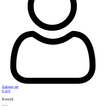
Zaloguj się
0
zł
0
Koszyk