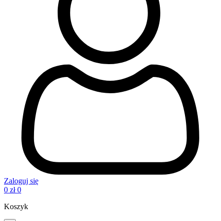
Zaloguj się
0
zł
0
Koszyk