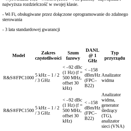
najwyższa rozdzielczość w swojej klasie.
- Wi Fi, obsługiwane przez dołączone oprogramowanie do zdalnego
sterowania
- 3 lata standardowej gwarancji
DANL
Zakres
Szum
Typ
Model
@ 1
częstotliwości
fazowy
przyrządu
GHz
< –92 dBc
< –158
(1 Hz) (f =
5 kHz – 1 / 2
dBm/Hz
Analizator
R&S®FPC1000
500 MHz,
/ 3 GHz
(FPC–
widma
offset 30
B22)
kHz)
Analizator
< –92 dBc
widma,
< –158
(1 Hz) (f =
generator
5 kHz – 1 / 2
dBm/Hz
R&S®FPC1500
500 MHz,
śledzący
/ 3 GHz
(FPC–
offset 30
(TG),
B22)
kHz)
analizator
sieci (VNA)