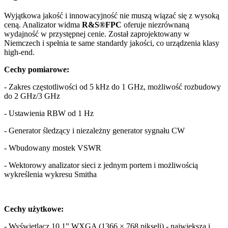
Wyjątkowa jakość i innowacyjność nie muszą wiązać się z wysoką
ceną. Analizator widma
R&S®FPC
oferuje niezrównaną
wydajność w przystępnej cenie. Został zaprojektowany w
Niemczech i spełnia te same standardy jakości, co urządzenia klasy
high-end.
Cechy pomiarowe:
- Zakres częstotliwości od 5 kHz do 1 GHz, możliwość rozbudowy
do 2 GHz/3 GHz
- Ustawienia RBW od 1 Hz
- Generator śledzący i niezależny generator sygnału CW
- Wbudowany mostek VSWR
- Wektorowy analizator sieci z jednym portem i możliwością
wykreślenia wykresu Smitha
Cechy użytkowe:
- Wyświetlacz 10,1” WXGA (1366 × 768 pikseli) - największa i