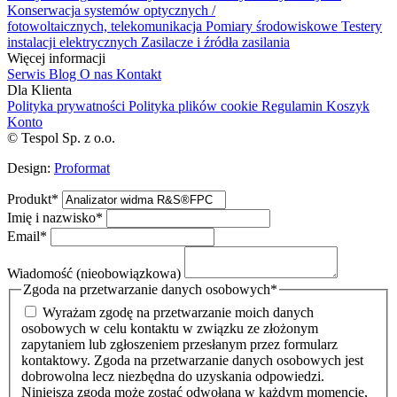
Konserwacja systemów optycznych /
fotowoltaicznych, telekomunikacja
Pomiary środowiskowe
Testery
instalacji elektrycznych
Zasilacze i źródła zasilania
Więcej informacji
Serwis
Blog
O nas
Kontakt
Dla Klienta
Polityka prywatności
Polityka plików cookie
Regulamin
Koszyk
Konto
© Tespol Sp. z o.o.
Design:
Proformat
Produkt
*
Imię i nazwisko
*
Email
*
Wiadomość (nieobowiązkowa)
Zgoda na przetwarzanie danych osobowych
*
Wyrażam zgodę na przetwarzanie moich danych
osobowych w celu kontaktu w związku ze złożonym
zapytaniem lub zgłoszeniem przesłanym przez formularz
kontaktowy. Zgoda na przetwarzanie danych osobowych jest
dobrowolna lecz niezbędna do uzyskania odpowiedzi.
Niniejsza zgoda może zostać odwołana w każdym momencie,