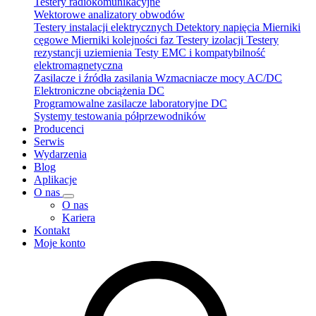
Testery radiokomunikacyjne
Wektorowe analizatory obwodów
Testery instalacji elektrycznych
Detektory napięcia
Mierniki
cęgowe
Mierniki kolejności faz
Testery izolacji
Testery
rezystancji uziemienia
Testy EMC i kompatybilność
elektromagnetyczna
Zasilacze i źródła zasilania
Wzmacniacze mocy AC/DC
Elektroniczne obciążenia DC
Programowalne zasilacze laboratoryjne DC
Systemy testowania półprzewodników
Producenci
Serwis
Wydarzenia
Blog
Aplikacje
O nas
O nas
Kariera
Kontakt
Moje konto