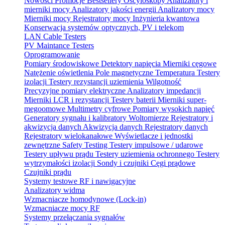
Nowości
Promocje
Bestsellery
Oscyloskopy
Analizatory i
mierniki mocy
Analizatory jakości energii
Analizatory mocy
Mierniki mocy
Rejestratory mocy
Inżynieria kwantowa
Konserwacja systemów optycznych, PV i telekom
LAN Cable Testers
PV Maintance Testers
Oprogramowanie
Pomiary środowiskowe
Detektory napięcia
Mierniki cęgowe
Natężenie oświetlenia
Pole magnetyczne
Temperatura
Testery
izolacji
Testery rezystancji uziemienia
Wilgotność
Precyzyjne pomiary elektryczne
Analizatory impedancji
Mierniki LCR i rezystancji
Testery baterii
Mierniki super-
megoomowe
Multimetry cyfrowe
Pomiary wysokich napięć
Generatory sygnału i kalibratory
Woltomierze
Rejestratory i
akwizycja danych
Akwizycja danych
Rejestratory danych
Rejestratory wielokanałowe
Wyświetlacze i jednostki
zewnętrzne
Safety Testing
Testery impulsowe / udarowe
Testery upływu prądu
Testery uziemienia ochronnego
Testery
wytrzymałości izolacji
Sondy i czujniki
Cęgi prądowe
Czujniki prądu
Systemy testowe RF i nawigacyjne
Analizatory widma
Wzmacniacze homodynowe (Lock‑in)
Wzmacniacze mocy RF
Systemy przełączania sygnałów