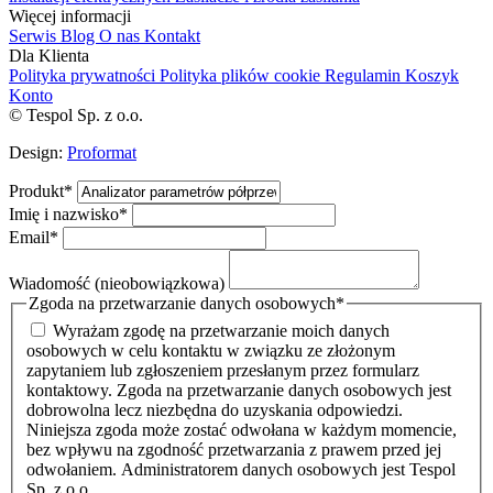
Więcej informacji
Serwis
Blog
O nas
Kontakt
Dla Klienta
Polityka prywatności
Polityka plików cookie
Regulamin
Koszyk
Konto
© Tespol Sp. z o.o.
Design:
Proformat
Produkt
*
Imię i nazwisko
*
Email
*
Wiadomość (nieobowiązkowa)
Zgoda na przetwarzanie danych osobowych
*
Wyrażam zgodę na przetwarzanie moich danych
osobowych w celu kontaktu w związku ze złożonym
zapytaniem lub zgłoszeniem przesłanym przez formularz
kontaktowy. Zgoda na przetwarzanie danych osobowych jest
dobrowolna lecz niezbędna do uzyskania odpowiedzi.
Niniejsza zgoda może zostać odwołana w każdym momencie,
bez wpływu na zgodność przetwarzania z prawem przed jej
odwołaniem. Administratorem danych osobowych jest Tespol
Sp. z.o.o