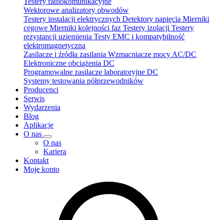
Testery radiokomunikacyjne
Wektorowe analizatory obwodów
Testery instalacji elektrycznych
Detektory napięcia
Mierniki
cęgowe
Mierniki kolejności faz
Testery izolacji
Testery
rezystancji uziemienia
Testy EMC i kompatybilność
elektromagnetyczna
Zasilacze i źródła zasilania
Wzmacniacze mocy AC/DC
Elektroniczne obciążenia DC
Programowalne zasilacze laboratoryjne DC
Systemy testowania półprzewodników
Producenci
Serwis
Wydarzenia
Blog
Aplikacje
O nas
O nas
Kariera
Kontakt
Moje konto