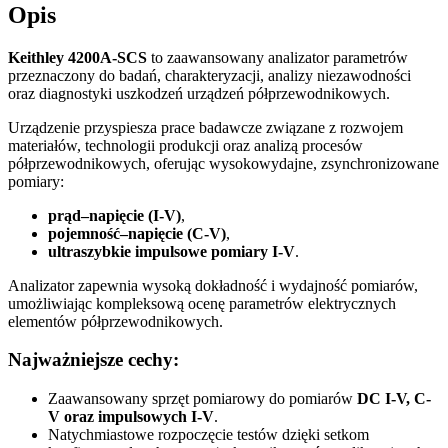
Opis
Keithley 4200A-SCS
to zaawansowany analizator parametrów
przeznaczony do badań, charakteryzacji, analizy niezawodności
oraz diagnostyki uszkodzeń urządzeń półprzewodnikowych.
Urządzenie przyspiesza prace badawcze związane z rozwojem
materiałów, technologii produkcji oraz analizą procesów
półprzewodnikowych, oferując wysokowydajne, zsynchronizowane
pomiary:
prąd–napięcie (I-V)
,
pojemność–napięcie (C-V)
,
ultraszybkie impulsowe pomiary I-V
.
Analizator zapewnia wysoką dokładność i wydajność pomiarów,
umożliwiając kompleksową ocenę parametrów elektrycznych
elementów półprzewodnikowych.
Najważniejsze cechy:
Zaawansowany sprzęt pomiarowy do pomiarów
DC I-V, C-
V oraz impulsowych I-V
.
Natychmiastowe rozpoczęcie testów dzięki setkom