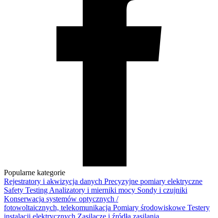
Popularne kategorie
Rejestratory i akwizycja danych
Precyzyjne pomiary elektryczne
Safety Testing
Analizatory i mierniki mocy
Sondy i czujniki
Konserwacja systemów optycznych /
fotowoltaicznych, telekomunikacja
Pomiary środowiskowe
Testery
instalacji elektrycznych
Zasilacze i źródła zasilania