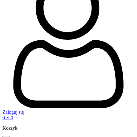
Zaloguj się
0
zł
0
Koszyk