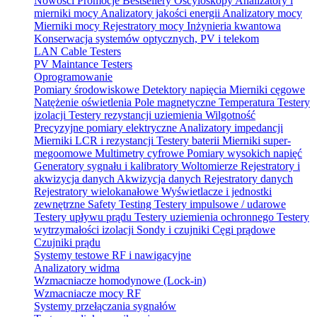
Nowości
Promocje
Bestsellery
Oscyloskopy
Analizatory i
mierniki mocy
Analizatory jakości energii
Analizatory mocy
Mierniki mocy
Rejestratory mocy
Inżynieria kwantowa
Konserwacja systemów optycznych, PV i telekom
LAN Cable Testers
PV Maintance Testers
Oprogramowanie
Pomiary środowiskowe
Detektory napięcia
Mierniki cęgowe
Natężenie oświetlenia
Pole magnetyczne
Temperatura
Testery
izolacji
Testery rezystancji uziemienia
Wilgotność
Precyzyjne pomiary elektryczne
Analizatory impedancji
Mierniki LCR i rezystancji
Testery baterii
Mierniki super-
megoomowe
Multimetry cyfrowe
Pomiary wysokich napięć
Generatory sygnału i kalibratory
Woltomierze
Rejestratory i
akwizycja danych
Akwizycja danych
Rejestratory danych
Rejestratory wielokanałowe
Wyświetlacze i jednostki
zewnętrzne
Safety Testing
Testery impulsowe / udarowe
Testery upływu prądu
Testery uziemienia ochronnego
Testery
wytrzymałości izolacji
Sondy i czujniki
Cęgi prądowe
Czujniki prądu
Systemy testowe RF i nawigacyjne
Analizatory widma
Wzmacniacze homodynowe (Lock‑in)
Wzmacniacze mocy RF
Systemy przełączania sygnałów