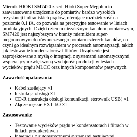
Miernik HIOKI SM7420 z serii Hioki Super Megohm to
zaawansowane urządzenie do pomiarów bardzo wysokich
rezystancji i ultraniskich prądów, oferujące rozdzielczość na
poziomie 0,1 fA, co pozwala na precyzyjne testowanie w liniach
produkcyjnych. Dzięki czterem niezależnym kanałom pomiarowym,
SM7420 jest najszybszym w branży miernikiem super-
megoomowym do równoczesnego pomiaru czterech kanałów, co
czyni go idealnym rozwiązaniem w procesach automatyzacji, takich
jak testowanie kondensatorów i filtrów. Urządzenie jest
zaprojektowane z myślą o integracji z systemami automatycznymi,
wspierającym zwiększoną wydajność produkcji w testach
wycieków prądu MLCC oraz innych komponentów pasywnych.
Zawartość opakowania:
Kabel zasilający ×1
Instrukcja obsługi ×1
CD-R (instrukcja obsługi komunikacji, sterownik USB) ×1
Złącze męskie EXT I/O ×1
Zastosowania:
Testowanie wycieków prądu w kondensatorach i filtrach w
liniach produkcyjnych
Integracja z automatycznymi systemami testującymi