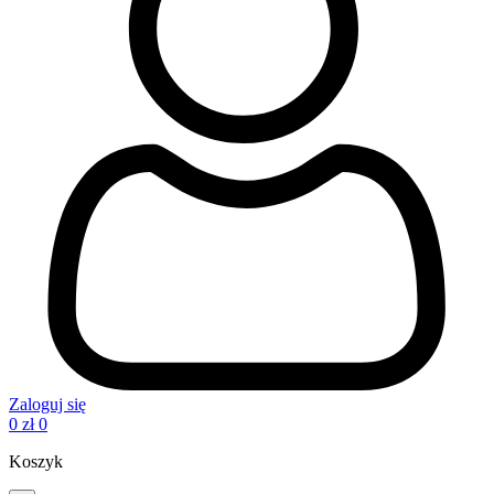
Zaloguj się
0
zł
0
Koszyk