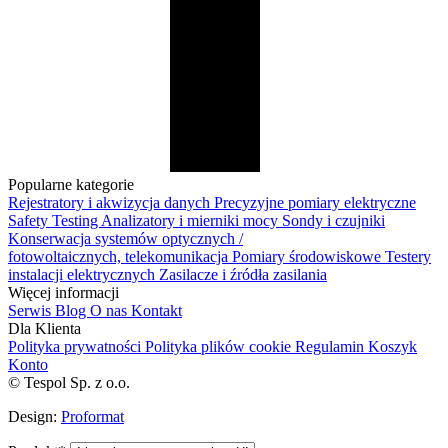
Popularne kategorie
Rejestratory i akwizycja danych
Precyzyjne pomiary elektryczne
Safety Testing
Analizatory i mierniki mocy
Sondy i czujniki
Konserwacja systemów optycznych /
fotowoltaicznych, telekomunikacja
Pomiary środowiskowe
Testery
instalacji elektrycznych
Zasilacze i źródła zasilania
Więcej informacji
Serwis
Blog
O nas
Kontakt
Dla Klienta
Polityka prywatności
Polityka plików cookie
Regulamin
Koszyk
Konto
© Tespol Sp. z o.o.
Design:
Proformat