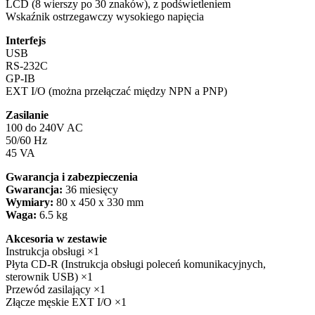
LCD (8 wierszy po 30 znaków), z podświetleniem
Wskaźnik ostrzegawczy wysokiego napięcia
Interfejs
USB
RS-232C
GP-IB
EXT I/O (można przełączać między NPN a PNP)
Zasilanie
100 do 240V AC
50/60 Hz
45 VA
Gwarancja i zabezpieczenia
Gwarancja:
36 miesięcy
Wymiary:
80 x 450 x 330 mm
Waga:
6.5 kg
Akcesoria w zestawie
Instrukcja obsługi ×1
Płyta CD-R (Instrukcja obsługi poleceń komunikacyjnych,
sterownik USB) ×1
Przewód zasilający ×1
Złącze męskie EXT I/O ×1