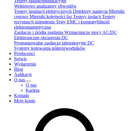
Testery radiokomunikacyjne
Wektorowe analizatory obwodów
Testery instalacji elektrycznych
Detektory napięcia
Mierniki
cęgowe
Mierniki kolejności faz
Testery izolacji
Testery
rezystancji uziemienia
Testy EMC i kompatybilność
elektromagnetyczna
Zasilacze i źródła zasilania
Wzmacniacze mocy AC/DC
Elektroniczne obciążenia DC
Programowalne zasilacze laboratoryjne DC
Systemy testowania półprzewodników
Producenci
Serwis
Wydarzenia
Blog
Aplikacje
O nas
O nas
Kariera
Kontakt
Moje konto