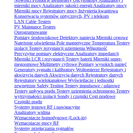
Nowości
Promocje
Bestsellery
Oscyloskopy
Analizatory i
mierniki mocy
Analizatory jakości energii
Analizatory mocy
Mierniki mocy
Rejestratory mocy
Inżynieria kwantowa
Konserwacja systemów optycznych, PV i telekom
LAN Cable Testers
PV Maintance Testers
Oprogramowanie
Pomiary środowiskowe
Detektory napięcia
Mierniki cęgowe
Natężenie oświetlenia
Pole magnetyczne
Temperatura
Testery
izolacji
Testery rezystancji uziemienia
Wilgotność
Precyzyjne pomiary elektryczne
Analizatory impedancji
Mierniki LCR i rezystancji
Testery baterii
Mierniki super-
megoomowe
Multimetry cyfrowe
Pomiary wysokich napięć
Generatory sygnału i kalibratory
Woltomierze
Rejestratory i
akwizycja danych
Akwizycja danych
Rejestratory danych
Rejestratory wielokanałowe
Wyświetlacze i jednostki
zewnętrzne
Safety Testing
Testery impulsowe / udarowe
Testery upływu prądu
Testery uziemienia ochronnego
Testery
wytrzymałości izolacji
Sondy i czujniki
Cęgi prądowe
Czujniki prądu
Systemy testowe RF i nawigacyjne
Analizatory widma
Wzmacniacze homodynowe (Lock‑in)
Wzmacniacze mocy RF
Systemy przełączania sygnałów