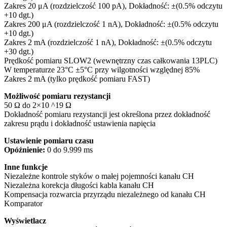
Zakres 20 μA (rozdzielczość 100 pA), Dokładność: ±(0.5% odczytu
+10 dgt.)
Zakres 200 μA (rozdzielczość 1 nA), Dokładność: ±(0.5% odczytu
+10 dgt.)
Zakres 2 mA (rozdzielczość 1 nA), Dokładność: ±(0.5% odczytu
+30 dgt.)
Prędkość pomiaru SLOW2 (wewnętrzny czas całkowania 13PLC)
W temperaturze 23°C ±5°C przy wilgotności względnej 85%
Zakres 2 mA (tylko prędkość pomiaru FAST)
Możliwość pomiaru rezystancji
50 Ω do 2×10 ^19 Ω
Dokładność pomiaru rezystancji jest określona przez dokładność
zakresu prądu i dokładność ustawienia napięcia
Ustawienie pomiaru czasu
Opóźnienie:
0 do 9.999 ms
Inne funkcje
Niezależne kontrole styków o małej pojemności kanału CH
Niezależna korekcja długości kabla kanału CH
Kompensacja rozwarcia przyrządu niezależnego od kanału CH
Komparator
Wyświetlacz