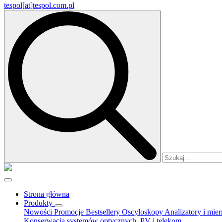
tespol[at]tespol.com.pl
Search
for:
Strona główna
Produkty
Nowości
Promocje
Bestsellery
Oscyloskopy
Analizatory i mie
Konserwacja systemów optycznych, PV i telekom