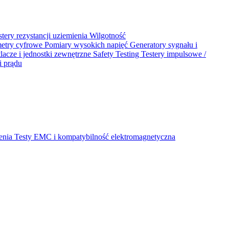
stery rezystancji uziemienia
Wilgotność
metry cyfrowe
Pomiary wysokich napięć
Generatory sygnału i
acze i jednostki zewnętrzne
Safety Testing
Testery impulsowe /
i prądu
ienia
Testy EMC i kompatybilność elektromagnetyczna