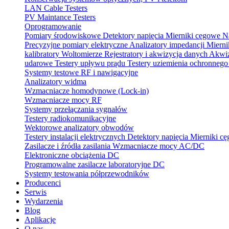
LAN Cable Testers
PV Maintance Testers
Oprogramowanie
Pomiary środowiskowe
Detektory napięcia
Mierniki cęgowe
N
Precyzyjne pomiary elektryczne
Analizatory impedancji
Mierni
kalibratory
Woltomierze
Rejestratory i akwizycja danych
Akwiz
udarowe
Testery upływu prądu
Testery uziemienia ochronneg
Systemy testowe RF i nawigacyjne
Analizatory widma
Wzmacniacze homodynowe (Lock‑in)
Wzmacniacze mocy RF
Systemy przełączania sygnałów
Testery radiokomunikacyjne
Wektorowe analizatory obwodów
Testery instalacji elektrycznych
Detektory napięcia
Mierniki c
Zasilacze i źródła zasilania
Wzmacniacze mocy AC/DC
Elektroniczne obciążenia DC
Programowalne zasilacze laboratoryjne DC
Systemy testowania półprzewodników
Producenci
Serwis
Wydarzenia
Blog
Aplikacje
O nas