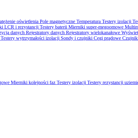
atężenie oświetlenia
Pole magnetyczne
Temperatura
Testery izolacji
Te
ki LCR i rezystancji
Testery baterii
Mierniki super-megoomowe
Multi
ycja danych
Rejestratory danych
Rejestratory wielokanałowe
Wyświetl
o
Testery wytrzymałości izolacji
Sondy i czujniki
Cęgi prądowe
Czujnik
ęgowe
Mierniki kolejności faz
Testery izolacji
Testery rezystancji uziem