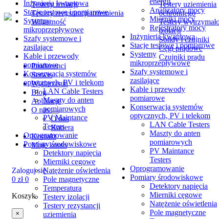
energii
Inżynieria kwantowa
Testery izolacji
Testery uziemienia
Analizatory mocy
Stacje testowe i pomiarowe
Testery rezystancji uziemienia
ochronnego
Mierniki mocy
Systemy
Wilgotność
Testery wytrzymało
Rejestratory mocy
mikroprzepływowe
izolacji
Inżynieria kwantowa
Szafy systemowe i
Sondy i czujniki
Stacje testowe i pomiarowe
zasilające
Cęgi prądowe
Systemy
Kable i przewody
Czujniki prądu
mikroprzepływowe
pomiarowe
Producenci
Szafy systemowe i
Konserwacja systemów
Serwis
zasilające
optycznych, PV i telekom
Wydarzenia
Kable i przewody
LAN Cable Testers
Blog
pomiarowe
Maszty do anten
Aplikacje
Konserwacja systemów
pomiarowych
O nas
optycznych, PV i telekom
PV Maintance
O nas
LAN Cable Testers
Testers
Kariera
Maszty do anten
Oprogramowanie
Kontakt
pomiarowych
Pomiary środowiskowe
Moje konto
PV Maintance
Detektory napięcia
Testers
Mierniki cęgowe
Oprogramowanie
Natężenie oświetlenia
Zaloguj się
Pomiary środowiskowe
Pole magnetyczne
0
zł
0
Detektory napięcia
Temperatura
Mierniki cęgowe
Koszyk
Testery izolacji
Natężenie oświetlenia
Testery rezystancji
Pole magnetyczne
×
uziemienia