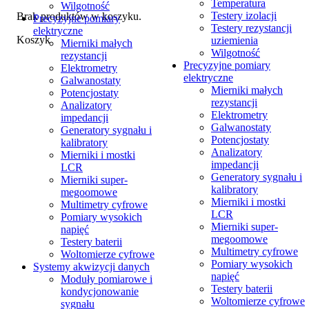
Temperatura
Wilgotność
Testery izolacji
Brak produktów w koszyku.
Precyzyjne pomiary
Testery rezystancji
elektryczne
Koszyk
uziemienia
Mierniki małych
Wilgotność
rezystancji
Precyzyjne pomiary
Elektrometry
elektryczne
Galwanostaty
Mierniki małych
Potencjostaty
rezystancji
Analizatory
Elektrometry
impedancji
Galwanostaty
Generatory sygnału i
Potencjostaty
kalibratory
Analizatory
Mierniki i mostki
impedancji
LCR
Generatory sygnału i
Mierniki super-
kalibratory
megoomowe
Mierniki i mostki
Multimetry cyfrowe
LCR
Pomiary wysokich
Mierniki super-
napięć
megoomowe
Testery baterii
Multimetry cyfrowe
Woltomierze cyfrowe
Pomiary wysokich
Systemy akwizycji danych
napięć
Moduły pomiarowe i
Testery baterii
kondycjonowanie
Woltomierze cyfrowe
sygnału