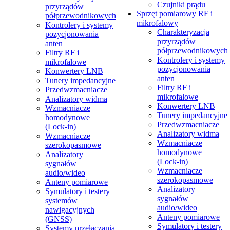
Czujniki prądu
przyrządów
Sprzęt pomiarowy RF i
półprzewodnikowych
mikrofalowy
Kontrolery i systemy
Charakteryzacja
pozycjonowania
przyrządów
anten
półprzewodnikowych
Filtry RF i
Kontrolery i systemy
mikrofalowe
pozycjonowania
Konwertery LNB
anten
Tunery impedancyjne
Filtry RF i
Przedwzmacniacze
mikrofalowe
Analizatory widma
Konwertery LNB
Wzmacniacze
Tunery impedancyjne
homodynowe
Przedwzmacniacze
(Lock‑in)
Analizatory widma
Wzmacniacze
Wzmacniacze
szerokopasmowe
homodynowe
Analizatory
(Lock‑in)
sygnałów
Wzmacniacze
audio/wideo
szerokopasmowe
Anteny pomiarowe
Analizatory
Symulatory i testery
sygnałów
systemów
audio/wideo
nawigacyjnych
Anteny pomiarowe
(GNSS)
Symulatory i testery
Systemy przełączania