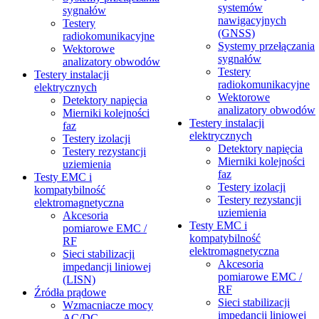
systemów
sygnałów
nawigacyjnych
Testery
(GNSS)
radiokomunikacyjne
Systemy przełączania
Wektorowe
sygnałów
analizatory obwodów
Testery
Testery instalacji
radiokomunikacyjne
elektrycznych
Wektorowe
Detektory napięcia
analizatory obwodów
Mierniki kolejności
Testery instalacji
faz
elektrycznych
Testery izolacji
Detektory napięcia
Testery rezystancji
Mierniki kolejności
uziemienia
faz
Testy EMC i
Testery izolacji
kompatybilność
Testery rezystancji
elektromagnetyczna
uziemienia
Akcesoria
Testy EMC i
pomiarowe EMC /
kompatybilność
RF
elektromagnetyczna
Sieci stabilizacji
Akcesoria
impedancji liniowej
pomiarowe EMC /
(LISN)
RF
Źródła prądowe
Sieci stabilizacji
Wzmacniacze mocy
impedancji liniowej
AC/DC