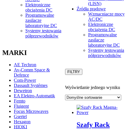
(LISN)
Elektroniczne
Źródła prądowe
obciążenia DC
Wzmacniacze mocy
Programowalne
AC/DC
zasilacze
Elektroniczne
laboratoryjne DC
obciążenia DC
Systemy testowania
Programowalne
półprzewodników
zasilacze
laboratoryjne DC
Systemy testowania
MARKI
półprzewodników
AE Techron
Av-Comm Space &
FILTRY
Defence
Com-Power
Dassault Systèmes
Wyświetlanie jednego wyniku
Dewetron
EA Elektro-Automatik
Femto
Fluigent
Focus Microwaves
Gsertel
Hexagon
Szafy Rack
HIOKI