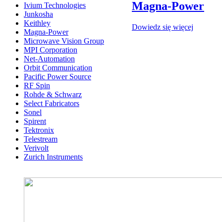
Magna-Power
Ivium Technologies
Junkosha
Keithley
Dowiedz się więcej
Magna-Power
Microwave Vision Group
MPI Corporation
Net-Automation
Orbit Communication
Pacific Power Source
RF Spin
Rohde & Schwarz
Select Fabricators
Sonel
Spirent
Tektronix
Telestream
Verivolt
Zurich Instruments