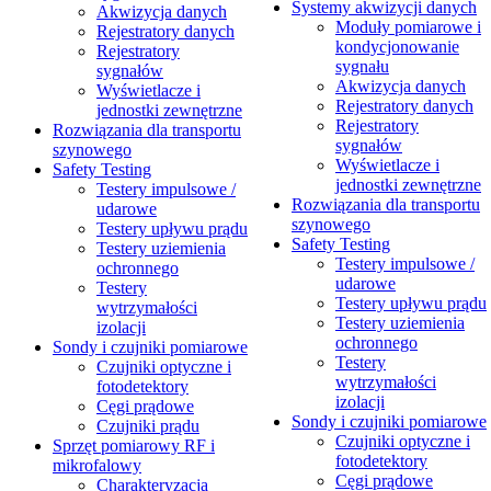
Systemy akwizycji danych
Akwizycja danych
Moduły pomiarowe i
Rejestratory danych
kondycjonowanie
Rejestratory
sygnału
sygnałów
Akwizycja danych
Wyświetlacze i
Rejestratory danych
jednostki zewnętrzne
Rejestratory
Rozwiązania dla transportu
sygnałów
szynowego
Wyświetlacze i
Safety Testing
jednostki zewnętrzne
Testery impulsowe /
Rozwiązania dla transportu
udarowe
szynowego
Testery upływu prądu
Safety Testing
Testery uziemienia
Testery impulsowe /
ochronnego
udarowe
Testery
Testery upływu prądu
wytrzymałości
Testery uziemienia
izolacji
ochronnego
Sondy i czujniki pomiarowe
Testery
Czujniki optyczne i
wytrzymałości
fotodetektory
izolacji
Cęgi prądowe
Sondy i czujniki pomiarowe
Czujniki prądu
Czujniki optyczne i
Sprzęt pomiarowy RF i
fotodetektory
mikrofalowy
Cęgi prądowe
Charakteryzacja