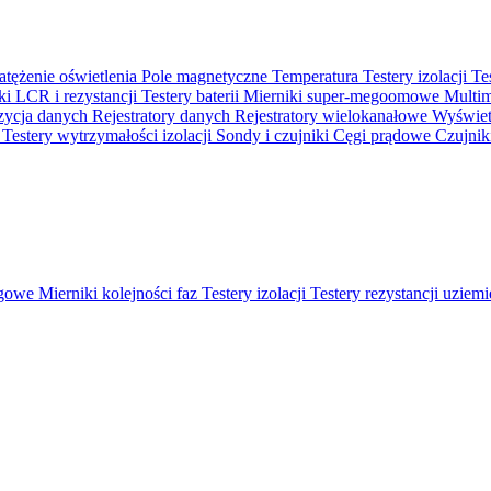
atężenie oświetlenia
Pole magnetyczne
Temperatura
Testery izolacji
Te
ki LCR i rezystancji
Testery baterii
Mierniki super-megoomowe
Multi
ycja danych
Rejestratory danych
Rejestratory wielokanałowe
Wyświetl
o
Testery wytrzymałości izolacji
Sondy i czujniki
Cęgi prądowe
Czujnik
ęgowe
Mierniki kolejności faz
Testery izolacji
Testery rezystancji uziem