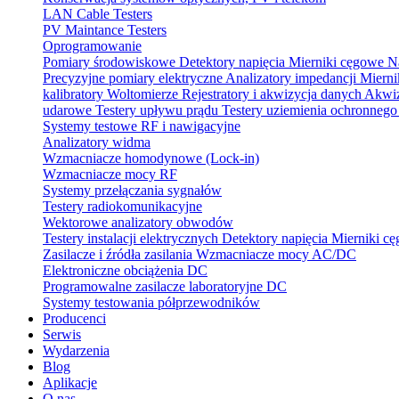
LAN Cable Testers
PV Maintance Testers
Oprogramowanie
Pomiary środowiskowe
Detektory napięcia
Mierniki cęgowe
N
Precyzyjne pomiary elektryczne
Analizatory impedancji
Mierni
kalibratory
Woltomierze
Rejestratory i akwizycja danych
Akwiz
udarowe
Testery upływu prądu
Testery uziemienia ochronneg
Systemy testowe RF i nawigacyjne
Analizatory widma
Wzmacniacze homodynowe (Lock‑in)
Wzmacniacze mocy RF
Systemy przełączania sygnałów
Testery radiokomunikacyjne
Wektorowe analizatory obwodów
Testery instalacji elektrycznych
Detektory napięcia
Mierniki c
Zasilacze i źródła zasilania
Wzmacniacze mocy AC/DC
Elektroniczne obciążenia DC
Programowalne zasilacze laboratoryjne DC
Systemy testowania półprzewodników
Producenci
Serwis
Wydarzenia
Blog
Aplikacje
O nas