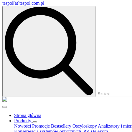
tespol[at]tespol.com.pl
Search
for:
Strona główna
Produkty
Nowości
Promocje
Bestsellery
Oscyloskopy
Analizatory i mie
Konserwacja systemów optycznych, PV i telekom