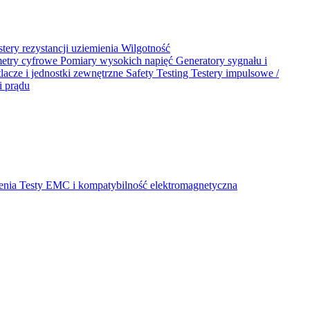
stery rezystancji uziemienia
Wilgotność
metry cyfrowe
Pomiary wysokich napięć
Generatory sygnału i
acze i jednostki zewnętrzne
Safety Testing
Testery impulsowe /
i prądu
ienia
Testy EMC i kompatybilność elektromagnetyczna