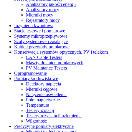
Analizatory jakości energii
Analizatory mocy
Mierniki mocy
Rejestratory mocy
Inżynieria kwantowa
Stacje testowe i pomiarowe
Systemy mikroprzepływowe
Szafy systemowe i zasilające
Kable i przewody pomiarowe
Konserwacja systemów optycznych, PV i telekom
LAN Cable Testers
Maszty do anten pomiarowych
PV Maintance Testers
Oprogramowanie
Pomiary środowiskowe
Detektory napięcia
Mierniki cęgowe
Natężenie oświetlenia
Pole magnetyczne
Temperatura
Testery izolacji
Testery rezystancji uziemienia
Wilgotność
Precyzyjne pomiary elektryczne
Mierniki małych rezystancji