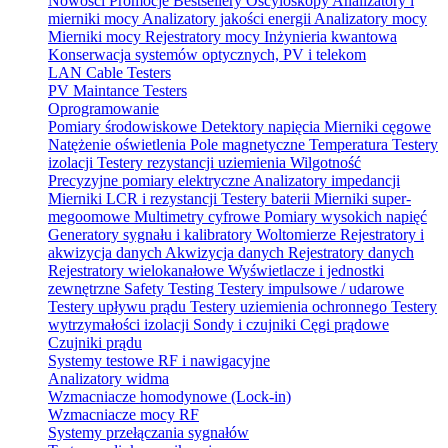
Nowości
Promocje
Bestsellery
Oscyloskopy
Analizatory i
mierniki mocy
Analizatory jakości energii
Analizatory mocy
Mierniki mocy
Rejestratory mocy
Inżynieria kwantowa
Konserwacja systemów optycznych, PV i telekom
LAN Cable Testers
PV Maintance Testers
Oprogramowanie
Pomiary środowiskowe
Detektory napięcia
Mierniki cęgowe
Natężenie oświetlenia
Pole magnetyczne
Temperatura
Testery
izolacji
Testery rezystancji uziemienia
Wilgotność
Precyzyjne pomiary elektryczne
Analizatory impedancji
Mierniki LCR i rezystancji
Testery baterii
Mierniki super-
megoomowe
Multimetry cyfrowe
Pomiary wysokich napięć
Generatory sygnału i kalibratory
Woltomierze
Rejestratory i
akwizycja danych
Akwizycja danych
Rejestratory danych
Rejestratory wielokanałowe
Wyświetlacze i jednostki
zewnętrzne
Safety Testing
Testery impulsowe / udarowe
Testery upływu prądu
Testery uziemienia ochronnego
Testery
wytrzymałości izolacji
Sondy i czujniki
Cęgi prądowe
Czujniki prądu
Systemy testowe RF i nawigacyjne
Analizatory widma
Wzmacniacze homodynowe (Lock‑in)
Wzmacniacze mocy RF
Systemy przełączania sygnałów