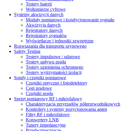
Testery baterii
Woltomierze cyfrowe
Systemy akwizycji danych
Moduły pomiarowe i kondycjonowanie sygnału
Akwizycja danych
Rejestratory danych
Rejestratory sygnałów
Wyświetlacze i jednostki zewnętrzne
Rozwiązania dla transportu szynowego
Safety Testing
Testery impulsowe / udarowe
Testery upływu prądu
Testery uziemienia ochronnego
Testery wytrzymałości izolacji
Sondy i czujniki pomiarowe
Czujniki optyczne i fotodetektory
Cęgi prądowe
Czujniki prądu
Sprzęt pomiarowy RF i mikrofalowy
Charakteryzacja przyrządów półprzewodnikowych
Kontrolery i systemy pozycjonowania anten
Filtry RF i mikrofalowe
Konwertery LNB
Tunery impedancyjne
Przedwzmacniacze