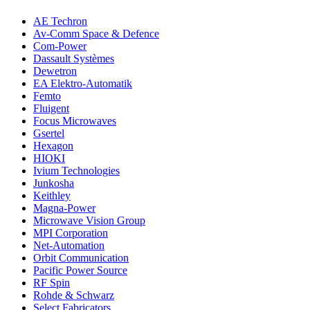
AE Techron
Av-Comm Space & Defence
Com-Power
Dassault Systèmes
Dewetron
EA Elektro-Automatik
Femto
Fluigent
Focus Microwaves
Gsertel
Hexagon
HIOKI
Ivium Technologies
Junkosha
Keithley
Magna-Power
Microwave Vision Group
MPI Corporation
Net-Automation
Orbit Communication
Pacific Power Source
RF Spin
Rohde & Schwarz
Select Fabricators