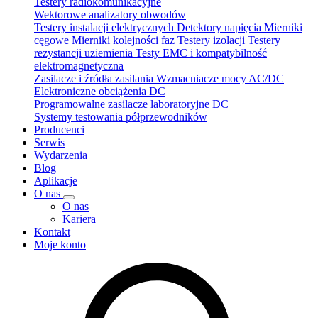
Testery radiokomunikacyjne
Wektorowe analizatory obwodów
Testery instalacji elektrycznych
Detektory napięcia
Mierniki
cęgowe
Mierniki kolejności faz
Testery izolacji
Testery
rezystancji uziemienia
Testy EMC i kompatybilność
elektromagnetyczna
Zasilacze i źródła zasilania
Wzmacniacze mocy AC/DC
Elektroniczne obciążenia DC
Programowalne zasilacze laboratoryjne DC
Systemy testowania półprzewodników
Producenci
Serwis
Wydarzenia
Blog
Aplikacje
O nas
O nas
Kariera
Kontakt
Moje konto