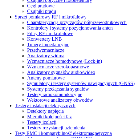
Czujniki optyczne i fotodetektory
Cęgi prądowe
Czujniki prądu
Sprzęt pomiarowy RF i mikrofalowy
Charakteryzacja przyrządów półprzewodnikowych
Kontrolery i systemy pozycjonowania anten
Filtry RF i mikrofalowe
Konwertery LNB
Tunery impedancyjne
Przedwzmacniacze
Analizatory widma
Wzmacniacze homodynowe (Lock‑in)
Wzmacniacze szerokopasmowe
Analizatory sygnałów audio/wideo
Anteny pomiarowe
Symulatory i testery systemów nawigacyjnych (GNSS)
Systemy przełączania sygnałów
Testery radiokomunikacyjne
Wektorowe analizatory obwodów
Testery instalacji elektrycznych
Detektory napięcia
Mierniki kolejności faz
Testery izolacji
Testery rezystancji uziemienia
Testy EMC i kompatybilność elektromagnetyczna