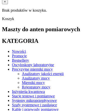
×
Brak produktów w koszyku.
Koszyk
Maszty do anten pomiarowych
KATEGORIA
Nowości
Promocje
Bestsellery
Oscyloskopy laboratoryjne
Precyzyjne mierniki mocy
Analizatory jakości energii
Analizatory mocy
Mierniki mocy
Rejestratory mocy
Inżynieria kwantowa
Stacje testowe i pomiarowe
Systemy mikroprzepływowe
Szafy systemowe i zasilające
Kable i przewody pomiarowe