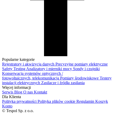
Popularne kategorie
Rejestratory i akwizycja danych
Precyzyjne pomiary elektryczne
Safety Testing
Analizatory i mierniki mocy
Sondy i czujniki
Konserwacja systemów optycznych /
fotowoltaicznych, telekomunikacja
Pomiary środowiskowe
Testery
instalacji elektrycznych
Zasilacze i źródła zasilania
Więcej informacji
Serwis
Blog
O nas
Kontakt
Dla Klienta
Polityka prywatności
Polityka plików cookie
Regulamin
Koszyk
Konto
© Tespol Sp. z o.o.