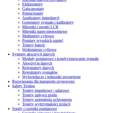
Elektrometry
Galwanostaty
Potencjostaty
Analizatory impedancji
Generatory sygnału i kalibratory
Mierniki i mostki LCR
Mierniki super-megoomowe
Multimetry cyfrowe
Pomiary wysokich napięć
Testery baterii
Woltomierze cyfrowe
Systemy akwizycji danych
Moduły pomiarowe i kondycjonowanie sygnału
Akwizycja danych
Rejestratory danych
Rejestratory sygnałów
Wyświetlacze i jednostki zewnętrzne
Rozwiązania dla transportu szynowego
Safety Testing
Testery impulsowe / udarowe
Testery upływu prądu
Testery uziemienia ochronnego
Testery wytrzymałości izolacji
Sondy i czujniki pomiarowe