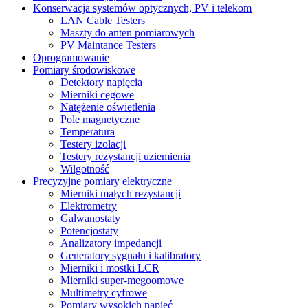
Konserwacja systemów optycznych, PV i telekom
LAN Cable Testers
Maszty do anten pomiarowych
PV Maintance Testers
Oprogramowanie
Pomiary środowiskowe
Detektory napięcia
Mierniki cęgowe
Natężenie oświetlenia
Pole magnetyczne
Temperatura
Testery izolacji
Testery rezystancji uziemienia
Wilgotność
Precyzyjne pomiary elektryczne
Mierniki małych rezystancji
Elektrometry
Galwanostaty
Potencjostaty
Analizatory impedancji
Generatory sygnału i kalibratory
Mierniki i mostki LCR
Mierniki super-megoomowe
Multimetry cyfrowe
Pomiary wysokich napięć