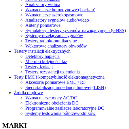
Analizatory widma
Wzmacniacze homodynowe (Lock‑in)
Wzmacniacze szerokopasmowe
Analizatory sygnałów audio/wideo
Anteny pomiarowe
Symulatory i testery systemów nawigacyjnych (GNSS)
Systemy przełączania sygnałów
Testery radiokomunikacyjne
Wektorowe analizatory obwodów
Testery instalacji elektrycznych
Detektory napięcia
Mierniki kolejności faz
Testery izolacji
Testery rezystancji uziemienia
Testy EMC i kompatybilność elektromagnetyczna
Akcesoria pomiarowe EMC / RF
Sieci stabilizacji impedancji liniowej (LISN)
Źródła prądowe
Wzmacniacze mocy AC/DC
Elektroniczne obciążenia DC
Programowalne zasilacze laboratoryjne DC
Systemy testowania półprzewodników
MARKI