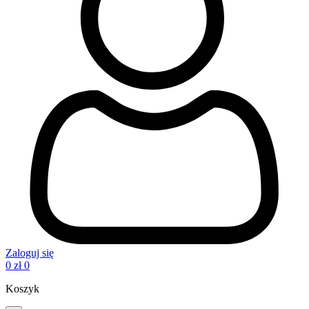
Zaloguj się
0
zł
0
Koszyk