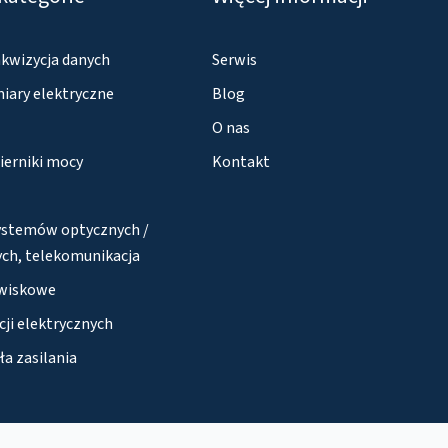
akwizycja danych
Serwis
iary elektryczne
Blog
O nas
ierniki mocy
Kontakt
ystemów optycznych /
ch, telekomunikacja
wiskowe
cji elektrycznych
ła zasilania