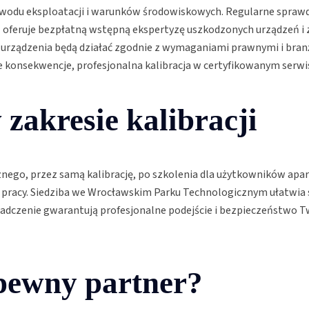
wodu eksploatacji i warunków środowiskowych. Regularne sprawd
ol oferuje bezpłatną wstępną ekspertyzę uszkodzonych urządzeń i
e urządzenia będą działać zgodnie z wymaganiami prawnymi i bran
konsekwencje, profesjonalna kalibracja w certyfikowanym serwis
zakresie kalibracji
nego, przez samą kalibrację, po szkolenia dla użytkowników apar
pracy. Siedziba we Wrocławskim Parku Technologicznym ułatwia szy
adczenie gwarantują profesjonalne podejście i bezpieczeństwo Tw
 pewny partner?