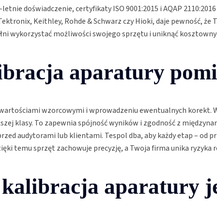
0-letnie doświadczenie, certyfikaty ISO 9001:2015 i AQAP 2110:2
tronix, Keithley, Rohde & Schwarz czy Hioki, daje pewność, że Tw
ełni wykorzystać możliwości swojego sprzętu i uniknąć kosztowny
ibracja aparatury pom
 wartościami wzorcowymi i wprowadzeniu ewentualnych korekt. 
ższej klasy. To zapewnia spójność wyników i zgodność z międz
d audytorami lub klientami. Tespol dba, aby każdy etap – od prz
ięki temu sprzęt zachowuje precyzję, a Twoja firma unika ryzyka 
 kalibracja aparatury j