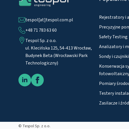
Rejestratory i 
tespol[at]tespol.com.pl
Precyzyjne pom
+48 71 783 63 60
Safety Testing
Tespol Sp. z o.o.
Analizatory i m
ul. Klecińska 125, 54-413 Wrocław,
Budynek Beta (Wrocławski Park
Sondy i czujniki
Technologiczny)
Konserwacja s
fotowoltaiczny
Pomiary środo
Testery instala
Zasilacze i źród
© Tespol Sp. z o.o.