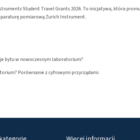
nstruments Student Travel Grants 2026. To inicjatywa, która prom
paraturę pomiarową Zurich Instrument.
acje bytu w nowoczesnym laboratorium?
torium? Porównanie z cyfrowymi przyrządami.
kategorie
Więcej informacji